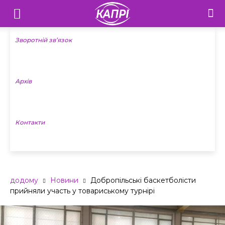
Телебачення
«Капрі»
Зворотній зв’язок
—
Архів
Новини
Донеччини
Контакти
додому
Новини
Добропільські баскетболісти
прийняли участь у товариському турнірі