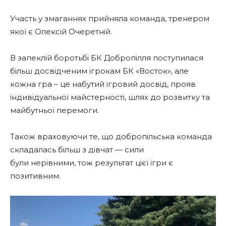
Участь у змаганнях прийняла команда, тренером
якої є Олексій Очеретній.
В запеклій боротьбі БК Добропілля поступилася
більш досвідченим ігрокам БК «Восток», але
кожна гра – це набутий ігровий досвід, прояв
індивідуальної майстерності, шлях до розвитку та
майбутньої перемоги.
Також враховуючи те, що добропільська команда
складалась більш з дівчат — сили
були нерівними, тож результат цієї ігри є
позитивним.