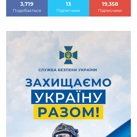
3,719
13
19,358
Подобається
Підписчики
Підписчики