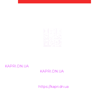
© 2024, ТОВ Телебачення «Капрі», усі права захищені.
Всі права на матеріали, що публікуються, належать
KAPRI.DN.UA
. Використання будь-якої інформації,
розміщеної на сайті
KAPRI.DN.UA
, іншими ЗМІ та
інтернет-ресурсами можливе лише за письмовою
згодою та обов'язкового розміщення прямого
гіперпосилання на
https://kapri.dn.ua
.
НАШІ КОНТАКТИ