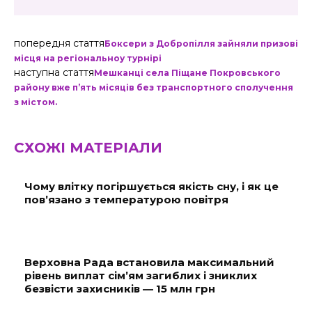
попередня стаття
Боксери з Добропілля зайняли призові
місця на регіональноу турнірі
наступна стаття
Мешканці села Піщане Покровського
району вже п’ять місяців без транспортного сполучення
з містом.
СХОЖІ МАТЕРІАЛИ
Чому влітку погіршується якість сну, і як це
пов’язано з температурою повітря
Верховна Рада встановила максимальний
рівень виплат сім’ям загиблих і зниклих
безвісти захисників — 15 млн грн