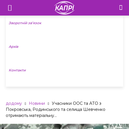
Телебачення
«Капрі»
Зворотній зв’язок
—
Архів
Новини
Донеччини
Контакти
додому
Новини
Учасники ООС та АТО з
Покровська, Родинського та селища Шевченко
отримають матеріальну...