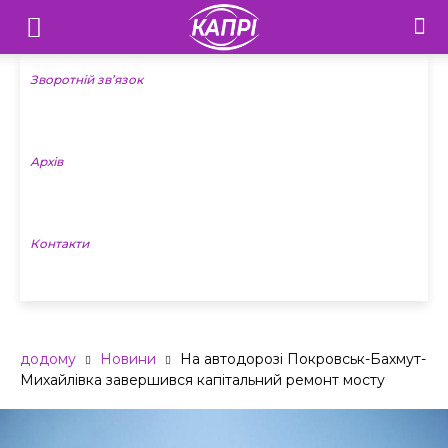
Телебачення
«Капрі»
Зворотній зв’язок
—
Архів
Новини
Донеччини
Контакти
додому
Новини
На автодорозі Покровськ-Бахмут-
Михайлівка завершився капітальний ремонт мосту