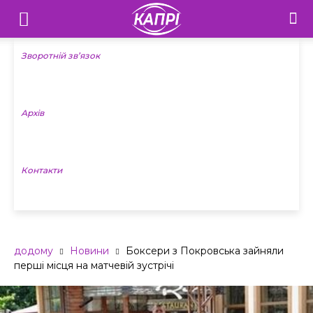
Телебачення
«Капрі»
Зворотній зв’язок
—
Архів
Новини
Донеччини
Контакти
додому
Новини
Боксери з Покровська зайняли
перші місця на матчевій зустрічі