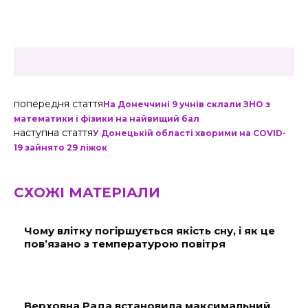
попередня стаття
На Донеччині 9 учнів склали ЗНО з
математики і фізики на найвищий бал
наступна стаття
У Донецькій області хворими на COVID-
19 зайнято 29 ліжок
СХОЖІ МАТЕРІАЛИ
Чому влітку погіршується якість сну, і як це
пов’язано з температурою повітря
Верховна Рада встановила максимальний