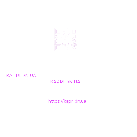
© 2024, ТОВ Телебачення «Капрі», усі права захищені.
Всі права на матеріали, що публікуються, належать
KAPRI.DN.UA
. Використання будь-якої інформації,
розміщеної на сайті
KAPRI.DN.UA
, іншими ЗМІ та
інтернет-ресурсами можливе лише за письмовою
згодою та обов'язкового розміщення прямого
гіперпосилання на
https://kapri.dn.ua
.
НАШІ КОНТАКТИ