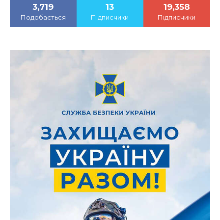
3,719
13
19,358
Подобається
Підписчики
Підписчики