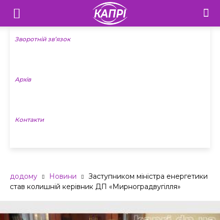
Телебачення
«Капрі»
Зворотній зв’язок
—
Архів
Новини
Донеччини
Контакти
додому
Новини
Заступником міністра енергетики
став колишній керівник ДП «Мирноградвугілля»