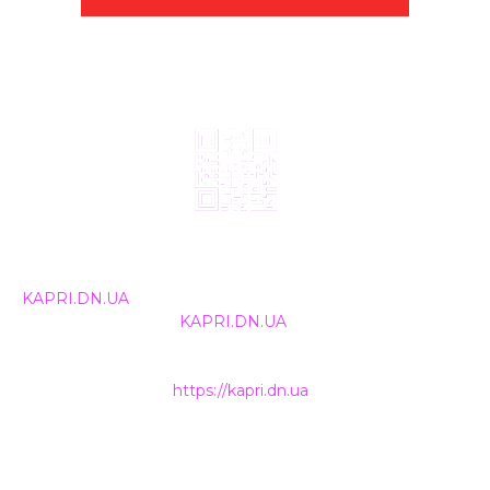
© 2024, ТОВ Телебачення «Капрі», усі права захищені.
Всі права на матеріали, що публікуються, належать
KAPRI.DN.UA
. Використання будь-якої інформації,
розміщеної на сайті
KAPRI.DN.UA
, іншими ЗМІ та
інтернет-ресурсами можливе лише за письмовою
згодою та обов'язкового розміщення прямого
гіперпосилання на
https://kapri.dn.ua
.
НАШІ КОНТАКТИ