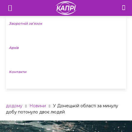
Телебачення
«Капрі»
Зворотній зв’язок
—
Архів
Новини
Донеччини
Контакти
додому
Новини
У Донецькій області за минулу
добу потонуло двоє людей