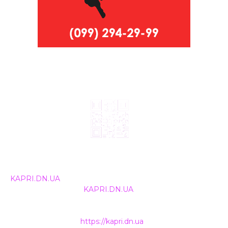
© 2024, ТОВ Телебачення «Капрі», усі права захищені.
Всі права на матеріали, що публікуються, належать
KAPRI.DN.UA
. Використання будь-якої інформації,
розміщеної на сайті
KAPRI.DN.UA
, іншими ЗМІ та
інтернет-ресурсами можливе лише за письмовою
згодою та обов'язкового розміщення прямого
гіперпосилання на
https://kapri.dn.ua
.