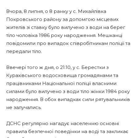
Вчора, 8 липня, о 8 ранку у с. Михайлівка
Покровського району за допомгою місцевих
жителів зі ставку було вилучено з води на берег
тіло чоловіка 1986 року народження. Мешканці
повідомили про випадок співробітникам поліції та
передали тіло.
Ввечері того ж дня, о 21:10, у с. Берестки з
Курахівського водосховища громадянами та
працівниками Національної поліції власними
силами було вилучено з води тіло жінки 1984 року
народження. В обох випадках сили рятувальників
не залучались.
ДСНС регулярно нагадує населенню основні
правила безпечної поведінки на воді та закликає