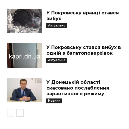
У Покровську вранці стався
вибух
Актуально
У Покровську стався вибух в
одній з багатоповерхівок
Актуально
У Донецькій області
скасовано послаблення
карантинного режиму
Новини