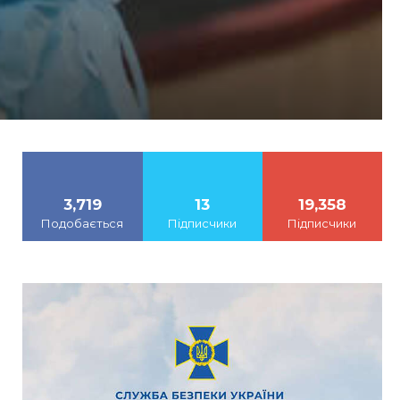
3,719
13
19,358
Подобається
Підписчики
Підписчики