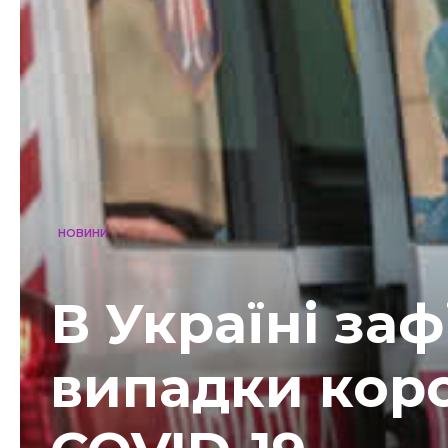
НОВИНИ
В Україні заф
випадки коро