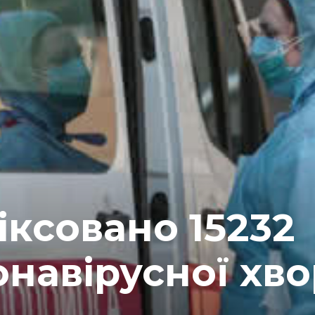
іксовано 15232
навірусної хв