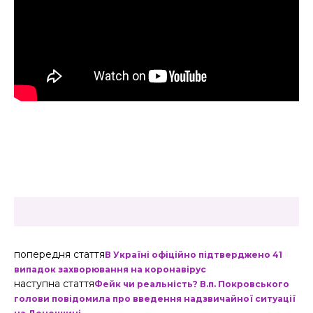
попередня стаття
В Україні офіційно підтверджено 41
випадок захворювання на коронавірус
наступна стаття
Фейк чи реальність? В.п. Покровського
голови повідомила про введення надзвичайної ситуації