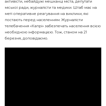
активісти, небайдужі мешканці міста, депутати
міської ради, журналісти та медики. Штаб має на
меті оперативне реагування на виклики, які
постають перед населенням. Журналісти
телебачення «Капрі» забезпечать населення всією
необхідною інформацією. Тож, станом на 21
березня, доповідаємо.