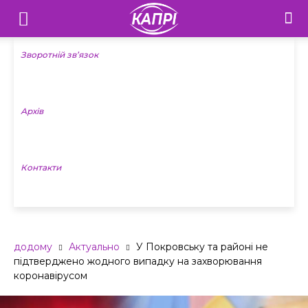
Телебачення
«Капрі»
Зворотній зв’язок
—
Архів
Новини
Донеччини
Контакти
додому
Актуально
У Покровську та районі не
підтверджено жодного випадку на захворювання
коронавірусом