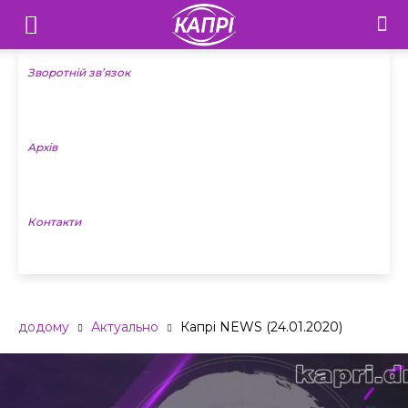
Телебачення
«Капрі»
Зворотній зв’язок
—
Архів
Новини
Донеччини
Контакти
додому
Актуально
Капрі NEWS (24.01.2020)