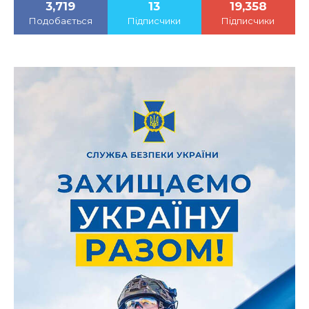
3,719
13
19,358
Подобається
Підписчики
Підписчики