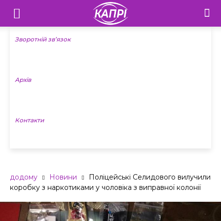
Телебачення
«Капрі»
Зворотній зв’язок
—
Архів
Новини
Донеччини
Контакти
додому
Новини
Поліцейські Селидового вилучили
коробку з наркотиками у чоловіка з виправної колонії