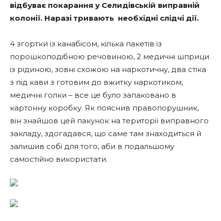
відбуває покарання у Селидівській виправній
колонії. Наразі тривають необхідні слідчі дії.
4 згортки із канабісом, кілька пакетів із
порошкоподібною речовиною, 2 медичні шприци
із рідиною, зовні схожою на наркотичну, два стіка
з під кави з готовим до вжитку наркотиком,
медичні голки – все це було запаковано в
картонну коробку. Як пояснив правопорушник,
він знайшов цей пакунок на території виправного
закладу, здогадався, що саме там знаходиться й
залишив собі для того, аби в подальшому
самостійно використати.