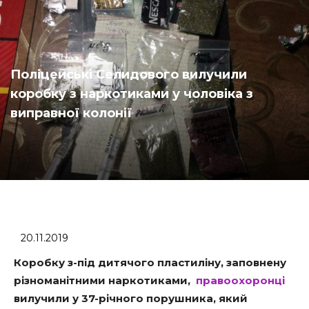
Поліцейські Селидового вилучили
коробку з наркотиками у чоловіка з
виправної колонії
20.11.2019
Коробку з-під дитячого пластиліну, заповнену
різноманітними наркотиками,
правоохоронці
вилучили у 37-річного порушника, який