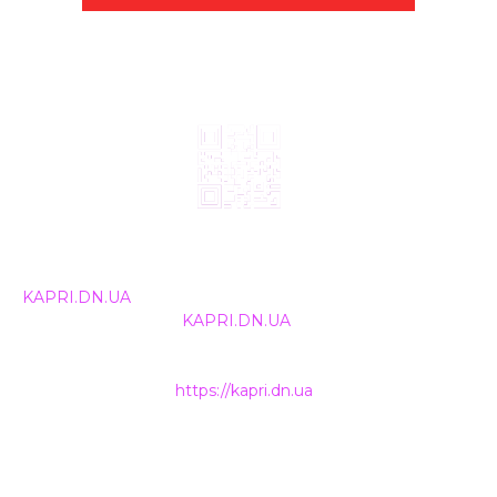
© 2024, ТОВ Телебачення «Капрі», усі права захищені.
Всі права на матеріали, що публікуються, належать
KAPRI.DN.UA
. Використання будь-якої інформації,
розміщеної на сайті
KAPRI.DN.UA
, іншими ЗМІ та
інтернет-ресурсами можливе лише за письмовою
згодою та обов'язкового розміщення прямого
гіперпосилання на
https://kapri.dn.ua
.
НАШІ КОНТАКТИ