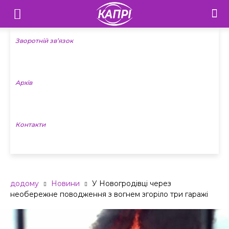
Телебачення
«Капрі»
Зворотній зв’язок
—
Архів
Новини
Донеччини
Контакти
додому
Новини
У Новогродівці через
необережне поводження з вогнем згоріло три гаражі