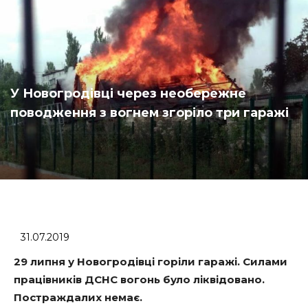
У Новогродівці через необережне
поводження з вогнем згоріло три гаражі
31.07.2019
29 липня у Новогродівці горіли гаражі.
Силами
працівників ДСНС вогонь було ліквідовано.
Постраждалих немає.