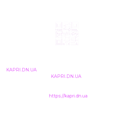
© 2024, ТОВ Телебачення «Капрі», усі права захищені.
Всі права на матеріали, що публікуються, належать
KAPRI.DN.UA
. Використання будь-якої інформації,
розміщеної на сайті
KAPRI.DN.UA
, іншими ЗМІ та
інтернет-ресурсами можливе лише за письмовою
згодою та обов'язкового розміщення прямого
гіперпосилання на
https://kapri.dn.ua
.
НАШІ КОНТАКТИ