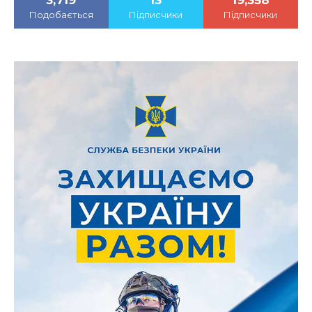
3,719
13
19,358
Подобається
Підписчики
Підписчики