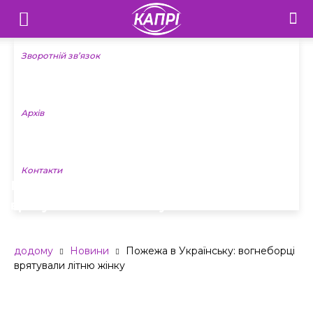
Телебачення
«Капрі»
Зворотній зв’язок
—
Архів
Новини
Донеччини
Контакти
Пожежа в Українську: вогнеборці
врятували літню жінку
додому
Новини
Пожежа в Українську: вогнеборці
врятували літню жінку