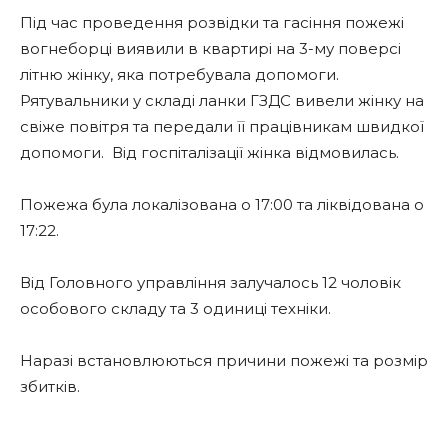
Під час проведення розвідки та гасіння пожежі
вогнеборці виявили в квартирі на 3-му поверсі
літню жінку, яка потребувала допомоги.
Рятувальники у складі ланки ГЗДС вивели жінку на
свіже повітря та передали її працівникам швидкої
допомоги. Від госпіталізації жінка відмовилась.
Пожежа була локалізована о 17:00 та ліквідована о
17:22.
Від Головного управління залучалось 12 чоловік
особового складу та 3 одиниці техніки.
Наразі встановлюються причини пожежі та розмір
збитків.