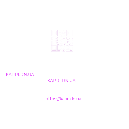
© 2024, ТОВ Телебачення «Капрі», усі права захищені.
Всі права на матеріали, що публікуються, належать
KAPRI.DN.UA
. Використання будь-якої інформації,
розміщеної на сайті
KAPRI.DN.UA
, іншими ЗМІ та
інтернет-ресурсами можливе лише за письмовою
згодою та обов'язкового розміщення прямого
гіперпосилання на
https://kapri.dn.ua
.
НАШІ КОНТАКТИ