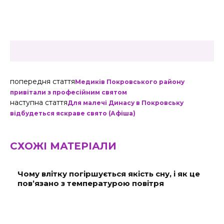
попередня стаття
Медиків Покровського району
привітали з професійним святом
наступна стаття
Для малечі Динасу в Покровську
відбудеться яскраве свято (Афіша)
СХОЖІ МАТЕРІАЛИ
Чому влітку погіршується якість сну, і як це
пов’язано з температурою повітря