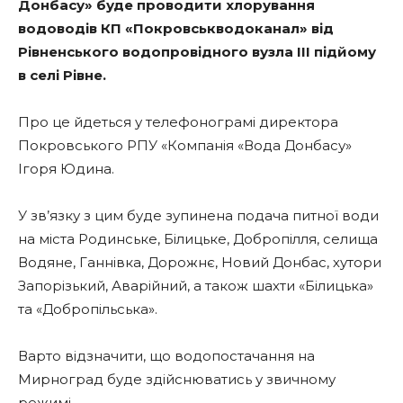
Донбасу» буде проводити хлорування
водоводів КП «Покровськводоканал» від
Рівненського водопровідного вузла ІІІ підйому
в селі Рівне.
Про це йдеться у телефонограмі директора
Покровського РПУ «Компанія «Вода Донбасу»
Ігоря Юдина.
У зв’язку з цим буде зупинена подача питної води
на міста Родинське, Білицьке, Добропілля, селища
Водяне, Ганнівка, Дорожнє, Новий Донбас, хутори
Запорізький, Аварійний, а також шахти «Білицька»
та «Добропільська».
Варто відзначити, що водопостачання на
Мирноград буде здійснюватись у звичному
режимі.