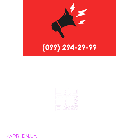
© 2024, ТОВ Телебачення «Капрі», усі права захищені.
Всі права на матеріали, що публікуються, належать
KAPRI.DN.UA
. Використання будь-якої інформації,