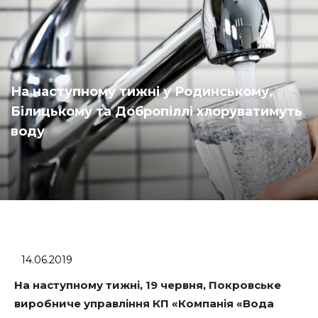
На наступному тижні у Родинському,
Білицькому та Добропіллі хлоруватимуть
воду
14.06.2019
На наступному тижні, 19 червня, Покровське
виробниче управління КП «Компанія «Вода