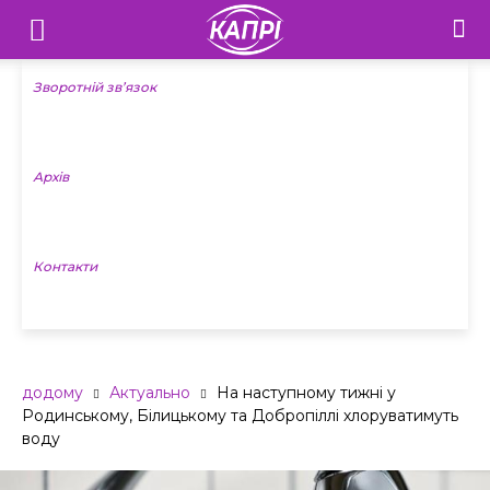
Телебачення
«Капрі»
Зворотній зв’язок
—
Архів
Новини
Донеччини
Контакти
додому
Актуально
На наступному тижні у
Родинському, Білицькому та Добропіллі хлоруватимуть
воду