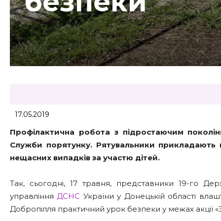
безпеки
17.05.2019
Профілактична робота з підростаючим поколінн
Служби порятунку. Рятувальники прикладають 
нещасних випадків за участю дітей.
Так, сьогодні, 17 травня, представники 19-го Д
управління
ДСНС
України у Донецькій області влашт
Добропілля практичний урок безпеки у межах акції «З