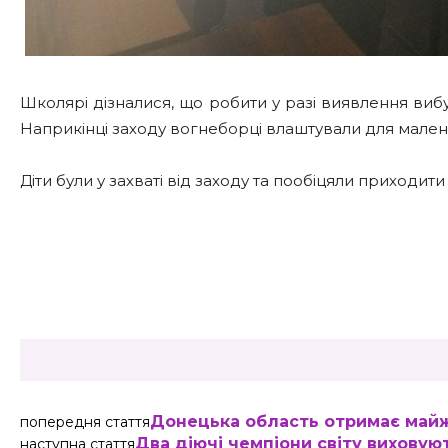
Школярі дізналися, що робити у разі виявлення ви
Наприкінці заходу вогнеборці влаштували для мален
Діти були у захваті від заходу та пообіцяли приходити
Share
Донецька область отримає майже
попередня стаття
Два діючі чемпіони світу виховую
наступна стаття