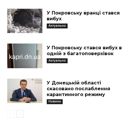
У Покровську вранці стався
вибух
Актуально
У Покровську стався вибух в
одній з багатоповерхівок
Актуально
У Донецькій області
скасовано послаблення
карантинного режиму
Новини