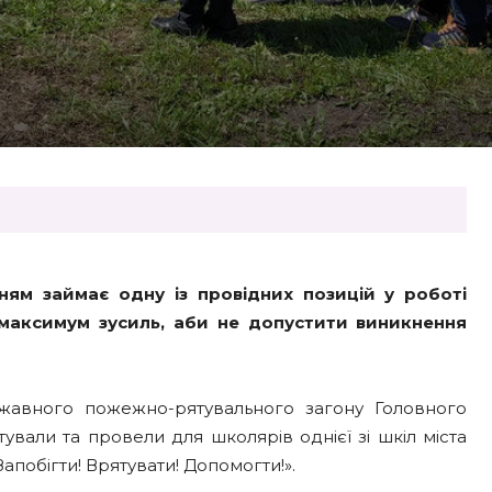
ям займає одну із провідних позицій у роботі
максимум зусиль, аби не допустити виникнення
ержавного пожежно-рятувального загону Головного
ували та провели для школярів однієї зі шкіл міста
апобігти! Врятувати! Допомогти!».