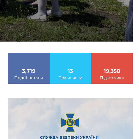
3,719
13
19,358
Подобається
Підписчики
Підписчики