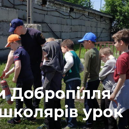
и Добропілля
школярів урок