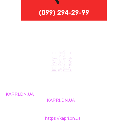
© 2024, ТОВ Телебачення «Капрі», усі права захищені.
Всі права на матеріали, що публікуються, належать
KAPRI.DN.UA
. Використання будь-якої інформації,
розміщеної на сайті
KAPRI.DN.UA
, іншими ЗМІ та
інтернет-ресурсами можливе лише за письмовою
згодою та обов'язкового розміщення прямого
гіперпосилання на
https://kapri.dn.ua
.