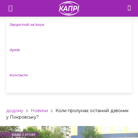
Телебачення
«Капрі»
Зворотній зв’язок
—
Архів
Новини
Донеччини
Контакти
додому
Новини
Коли пролунає останній дзвоник
у Покровську?