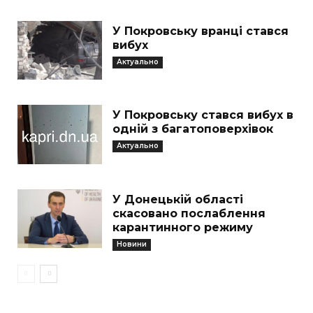
У Покровську вранці стався
вибух
Актуально
У Покровську стався вибух в
одній з багатоповерхівок
Актуально
У Донецькій області
скасовано послаблення
карантинного режиму
Новини