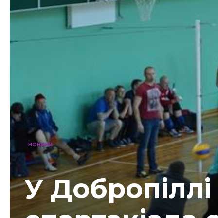
НОВИНИ
У Добропіллі