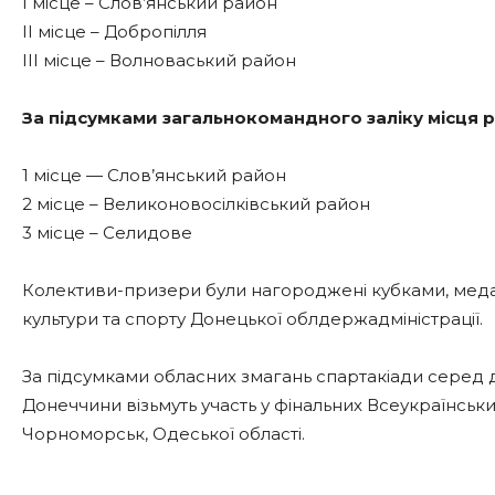
І місце – Слов’янський район
ІІ місце – Добропілля
ІІІ місце – Волноваський район
За підсумками загальнокомандного заліку місця 
1 місце — Слов’янський район
2 місце – Великоновосілківський район
3 місце – Селидове
Колективи-призери були нагороджені кубками, медал
культури та спорту Донецької облдержадміністрації.
За підсумками обласних змагань спартакіади серед д
Донеччини візьмуть участь у фінальних Всеукраїнських
Чорноморськ, Одеської області.