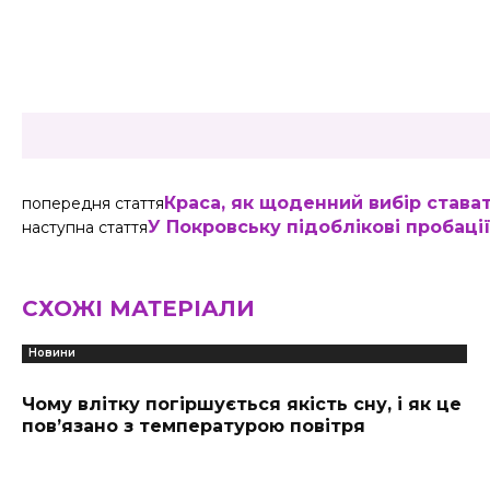
Share
Краса, як щоденний вибір става
попередня стаття
У Покровську підоблікові пробаці
наступна стаття
СХОЖІ МАТЕРІАЛИ
Новини
Чому влітку погіршується якість сну, і як це
пов’язано з температурою повітря