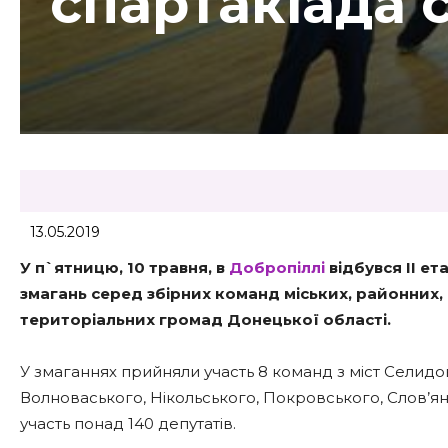
спартакіада 
13.05.2019
У п`ятницю, 10 травня, в
Добропіллі
відбувся II е
змагань серед збірних команд міських, районних,
територіальних громад Донецької області.
У змаганнях прийняли участь 8 команд з міст Селидо
Волноваського, Нікольського, Покровського, Слов’ян
участь понад 140 депутатів.