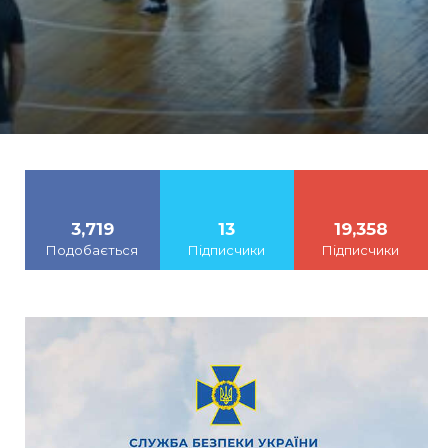
в
3,719
13
19,358
Подобається
Підписчики
Підписчики