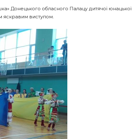
шка» Донецького обласного Палацу дитячої юнацької
оїм яскравим виступом.