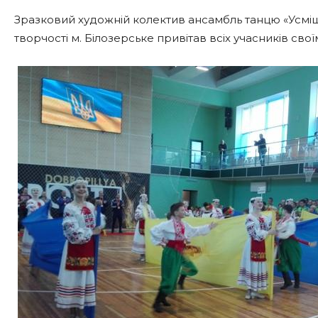
Зразковий художній колектив ансамбль танцю «Усмі
творчості м. Білозерське привітав всіх учасників св