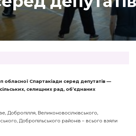
серед депутаті
тап обласної Спартакіади серед депутатів —
 сільських, селищних рад, об’єднаних
ве, Добропілля, Великоновосілківського,
ського, Добропільського районів – всього взяли