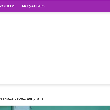
РОЕКТИ
АКТУАЛЬНО
ртакіада серед депутатів