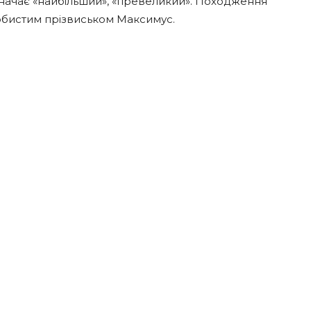
значає «найбільший», «превеликий». Походження
обистим прізвиськом Максимус.