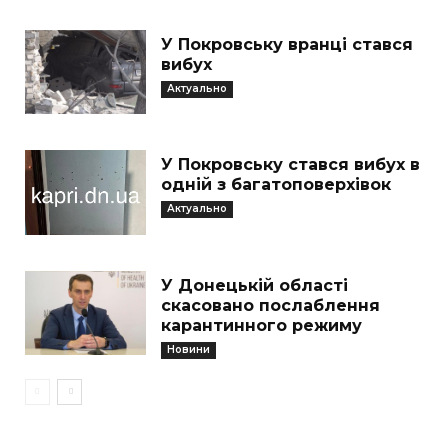
У Покровську вранці стався
вибух
Актуально
У Покровську стався вибух в
одній з багатоповерхівок
Актуально
У Донецькій області
скасовано послаблення
карантинного режиму
Новини