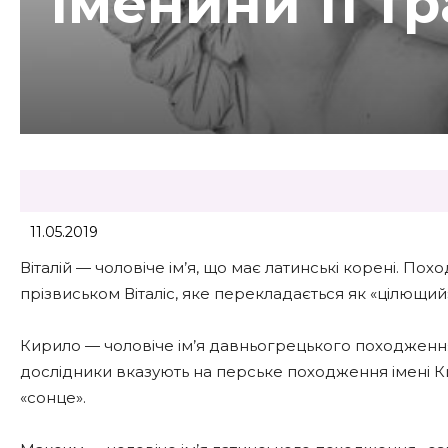
Іменини 11 т
11.05.2019
Віталій — чоловіче ім’я, що має латинські корені. По
прізвиськом Віталіс, яке перекладається як «цілющий»
Кирило — чоловіче ім’я давньогрецького походження,
дослідники вказують на перське походження імені Ки
«сонце».