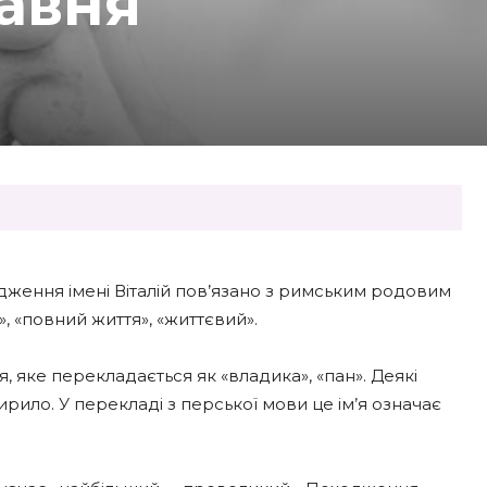
равня
ходження імені Віталій пов’язано з римським родовим
, «повний життя», «життєвий».
 яке перекладається як «владика», «пан». Деякі
рило. У перекладі з перської мови це ім’я означає