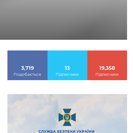
3,719
13
19,358
Подобається
Підписчики
Підписчики