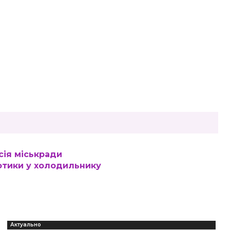
сія міськради
отики у холодильнику
Актуально