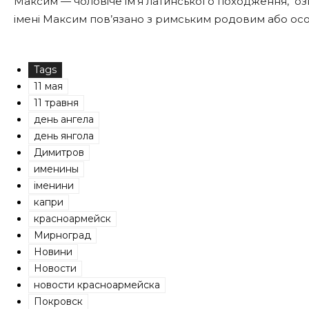
Максим — чоловіче ім’я латинського походження, о
імені Максим пов’язано з римським родовим або ос
Tags
11 мая
11 травня
день ангела
день янгола
Димитров
именины
іменини
капри
красноармейск
Мирноград
Новини
Новости
новости красноармейска
Покровск