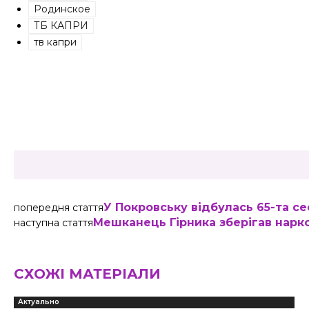
Родинское
ТБ КАПРИ
тв капри
Share
У Покровську відбулась 65-та се
попередня стаття
Мешканець Гірника зберігав нарк
наступна стаття
СХОЖІ МАТЕРІАЛИ
Актуально