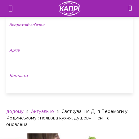
Телебачення
«Капрі»
Зворотній зв’язок
—
Архів
Новини
Донеччини
Контакти
додому
Актуально
Святкування Дня Перемоги у
Родинському : польова кухня, душевні пісні та
оновлена...