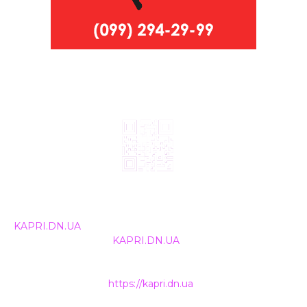
© 2024, ТОВ Телебачення «Капрі», усі права захищені.
Всі права на матеріали, що публікуються, належать
KAPRI.DN.UA
. Використання будь-якої інформації,
розміщеної на сайті
KAPRI.DN.UA
, іншими ЗМІ та
інтернет-ресурсами можливе лише за письмовою
згодою та обов'язкового розміщення прямого
гіперпосилання на
https://kapri.dn.ua
.