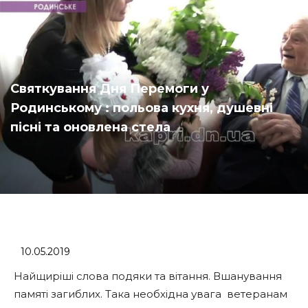
Святкування Дня Перемоги у
Родинському : польова кухня, душевні
пісні та оновлена стела
10.05.2019
Найщиріші слова подяки та вітання. Вшанування
памяті загиблих. Така необхідна увага ветеранам