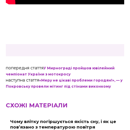
попередня стаття
У Мирнограді пройшов ювілейний
чемпіонат України з мотокросу
наступна стаття
«Меру не цікаві проблеми городян!», — у
Покровську провели мітинг під стінами виконкому
СХОЖІ МАТЕРІАЛИ
Чому влітку погіршується якість сну, і як це
пов’язано з температурою повітря