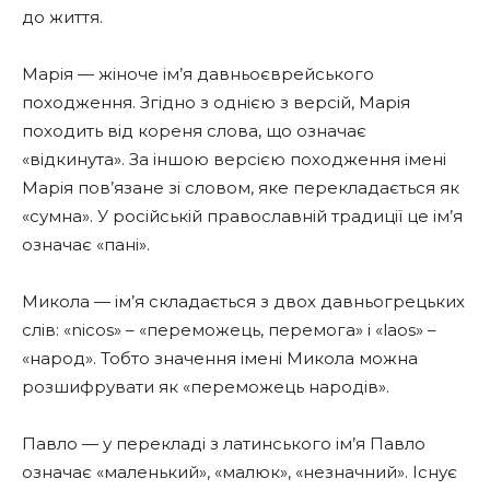
до життя.
Марія — жіноче ім’я давньоєврейського
походження. Згідно з однією з версій, Марія
походить від кореня слова, що означає
«відкинута». За іншою версією походження імені
Марія пов’язане зі словом, яке перекладається як
«сумна». У російській православній традиції це ім’я
означає «пані».
Микола — ім’я складається з двох давньогрецьких
слів: «nicos» – «переможець, перемога» і «laos» –
«народ». Тобто значення імені Микола можна
розшифрувати як «переможець народів».
Павло — у перекладі з латинського ім’я Павло
означає «маленький», «малюк», «незначний». Існує