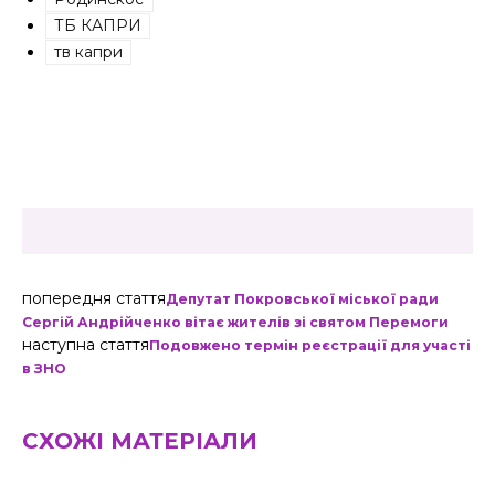
ТБ КАПРИ
тв капри
попередня стаття
Депутат Покровської міської ради
Сергій Андрійченко вітає жителів зі святом Перемоги
наступна стаття
Подовжено термін реєстрації для участі
в ЗНО
СХОЖІ МАТЕРІАЛИ