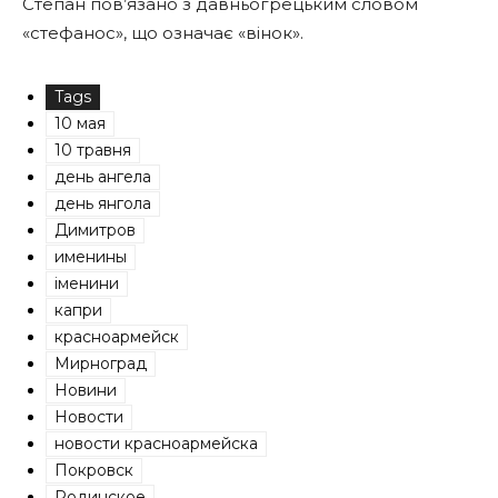
Степан пов’язано з давньогрецьким словом
«стефанос», що означає «вінок».
Tags
10 мая
10 травня
день ангела
день янгола
Димитров
именины
іменини
капри
красноармейск
Мирноград
Новини
Новости
новости красноармейска
Покровск
Родинское