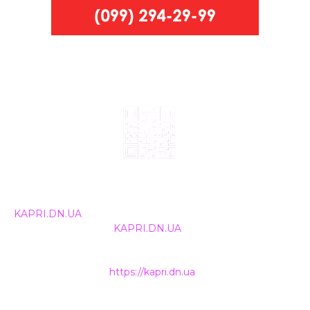
© 2024, ТОВ Телебачення «Капрі», усі права захищені.
Всі права на матеріали, що публікуються, належать
KAPRI.DN.UA
. Використання будь-якої інформації,
розміщеної на сайті
KAPRI.DN.UA
, іншими ЗМІ та
інтернет-ресурсами можливе лише за письмовою
згодою та обов'язкового розміщення прямого
гіперпосилання на
https://kapri.dn.ua
.