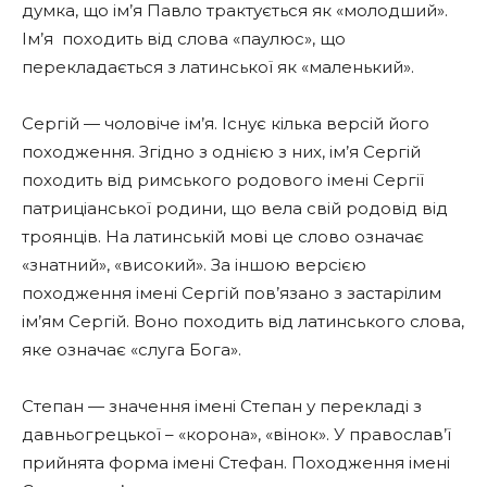
думка, що ім’я Павло трактується як «молодший».
Ім’я походить від слова «паулюс», що
перекладається з латинської як «маленький».
Сергій — чоловіче ім’я. Існує кілька версій його
походження. Згідно з однією з них, ім’я Сергій
походить від римського родового імені Сергії
патриціанської родини, що вела свій родовід від
троянців. На латинській мові це слово означає
«знатний», «високий». За іншою версією
походження імені Сергій пов’язано з застарілим
ім’ям Сергій. Воно походить від латинського слова,
яке означає «слуга Бога».
Степан — значення імені Степан у перекладі з
давньогрецької – «корона», «вінок». У православ’ї
прийнята форма імені Стефан. Походження імені