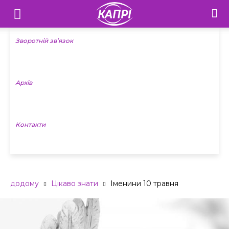
Телебачення
«Капрі»
Зворотній зв’язок
—
Архів
Новини
Донеччини
Контакти
додому
Цікаво знати
Іменини 10 травня