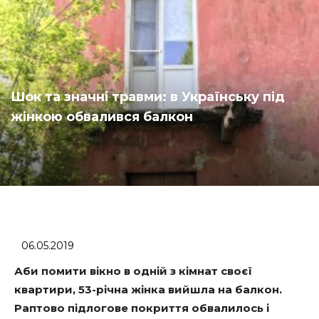
Шок та значні травми: в Українську під
жінкою обвалився балкон
06.05.2019
Аби помити вікно в одній з кімнат своєї
квартири, 53-річна жінка вийшла на балкон.
Раптово підлогове покриття обвалилось і