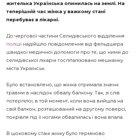
жителька Українська опинилась на землі. На
теперішній час жінка у важкому стані
перебуває в лікарні.
До чергової частини Селидівського відділення
поліції
надійшло повідомлення від фельдшера
швидкої медичної допомоги про те, що ними до
селидівської лікарні госпіталізовано мешканку
міста Українськ.
Було встановлено, що жінка отримала значні
травми в наслідок обвалу балкону. Так, зі слів
потерпілої, в той момент, коли вона вийшла на
свій балкон, розташований на другому поверсі,
покрівля під її ногами обвалилась і вона впала.
В шоковому стані жінку було терміново