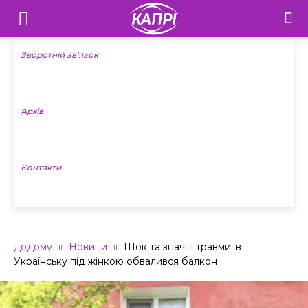
Телебачення
«Капрі»
Зворотній зв’язок
—
Архів
Новини
Донеччини
Контакти
додому
Новини
Шок та значні травми: в
Українську під жінкою обвалився балкон