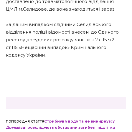
доставлено до травматологічного відділення
ЦМЛ м.Селидове, де вона знаходиться і зараз.
За даним випадком слідчими Селидівського
відділення поліції відомості внесені до Єдиного
реєстру досудових розслідувань за ч.2 с.15 ч.2
ст.115 «Нещасний випадок» Кримінального
кодексу України.
попередня стаття
Стрибнув у воду та не винирнув: у
Дружківці розслідують обставини загибелі підлітка