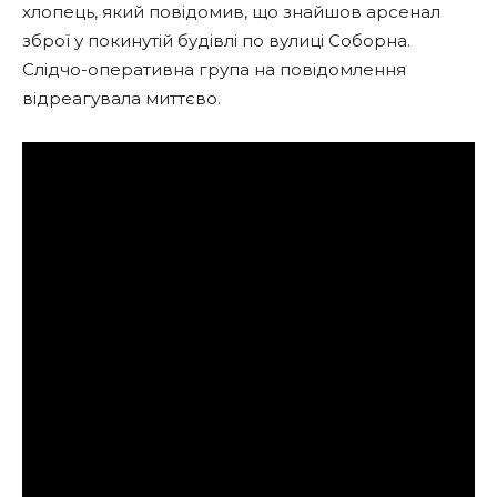
хлопець, який повідомив, що знайшов арсенал
зброї у покинутій будівлі по вулиці Соборна.
Слідчо-оперативна група на повідомлення
відреагувала миттєво.