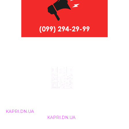
© 2024, ТОВ Телебачення «Капрі», усі права захищені.
Всі права на матеріали, що публікуються, належать
KAPRI.DN.UA
. Використання будь-якої інформації,
розміщеної на сайті
KAPRI.DN.UA
, іншими ЗМІ та
інтернет-ресурсами можливе лише за письмовою