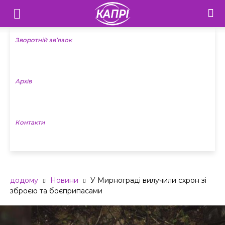
Телебачення
«Капрі»
Зворотній зв’язок
—
Архів
Новини
Донеччини
Контакти
додому
Новини
У Мирнограді вилучили схрон зі
зброєю та боєприпасами