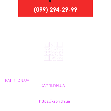
© 2024, ТОВ Телебачення «Капрі», усі права захищені.
Всі права на матеріали, що публікуються, належать
KAPRI.DN.UA
. Використання будь-якої інформації,
розміщеної на сайті
KAPRI.DN.UA
, іншими ЗМІ та
інтернет-ресурсами можливе лише за письмовою
згодою та обов'язкового розміщення прямого
гіперпосилання на
https://kapri.dn.ua
.