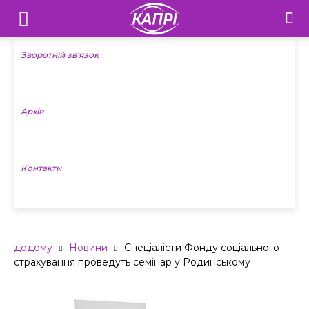
Телебачення
«Капрі»
Зворотній зв’язок
—
Архів
Новини
Донеччини
Контакти
додому
Новини
Спеціалісти Фонду соціального
страхування проведуть семінар у Родинському