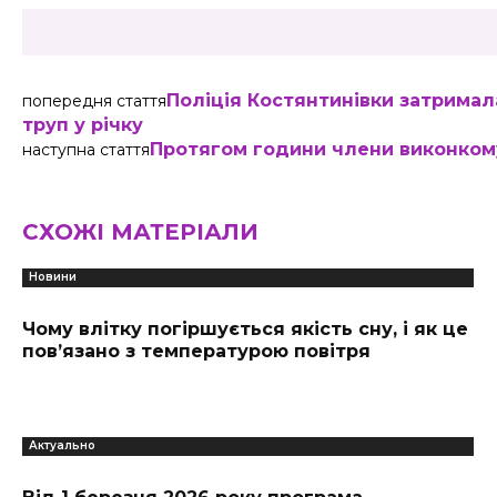
Поліція Костянтинівки затримал
попередня стаття
труп у річку
Протягом години члени виконкому
наступна стаття
СХОЖІ МАТЕРІАЛИ
Новини
Чому влітку погіршується якість сну, і як це
пов’язано з температурою повітря
Актуально