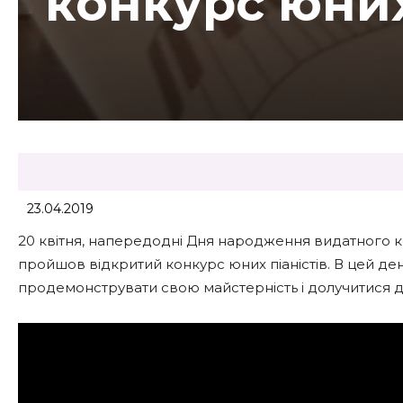
конкурс юних
23.04.2019
20 квітня, напередодні Дня народження видатного к
пройшов відкритий конкурс юних піаністів. В цей день 
продемонструвати свою майстерність і долучитися 