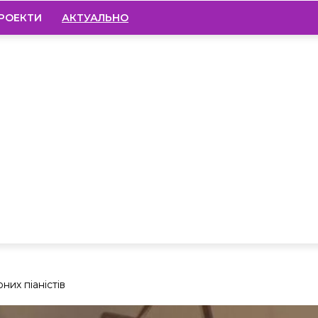
РОЕКТИ
АКТУАЛЬНО
них піаністів