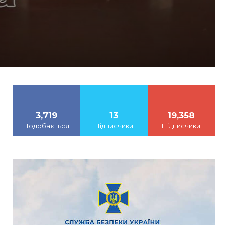
3,719
13
19,358
Подобається
Підписчики
Підписчики