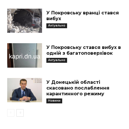
У Покровську вранці стався
вибух
Актуально
У Покровську стався вибух в
одній з багатоповерхівок
Актуально
У Донецькій області
скасовано послаблення
карантинного режиму
Новини