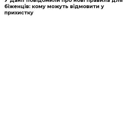
У Данії повідомили про нові правила для
біженців: кому можуть відмовити у
прихистку