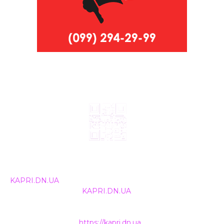
© 2024, ТОВ Телебачення «Капрі», усі права захищені.
Всі права на матеріали, що публікуються, належать
KAPRI.DN.UA
. Використання будь-якої інформації,
розміщеної на сайті
KAPRI.DN.UA
, іншими ЗМІ та
інтернет-ресурсами можливе лише за письмовою
згодою та обов'язкового розміщення прямого
гіперпосилання на
https://kapri.dn.ua
.