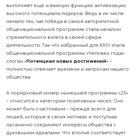
выполняет ещё и важную функцию активизации
высокого потенциала лидеров. Ведь в их числе
немало тех, чья победа в самой авторитетной
общенациональной программе стала началом
стремительного взлёта в своей сфере
деятельности. Так что избранный для XXIII этапа
общенациональной программы «Человек года»
слоган «
Потенциал новых достижений
» –
полностью отвечает времени и запросам нашего
общества.
А порядковый номер нынешней программы «23»
– относится к категории позитивных чисел. Оно
может быть счастливым – прежде всего для
людей, которые в своих мотивах и поступках
органично соединяют интересы общества с
духовными идеалами. Что вполне соответствует