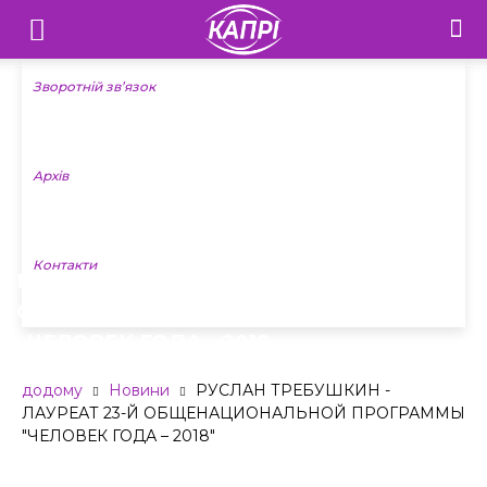
Телебачення
«Капрі»
Зворотній зв’язок
—
Архів
Новини
Донеччини
Контакти
РУСЛАН ТРЕБУШКИН — ЛАУРЕАТ 23-Й
ОБЩЕНАЦИОНАЛЬНОЙ ПРОГРАММЫ
«ЧЕЛОВЕК ГОДА – 2018»
додому
Новини
РУСЛАН ТРЕБУШКИН -
ЛАУРЕАТ 23-Й ОБЩЕНАЦИОНАЛЬНОЙ ПРОГРАММЫ
"ЧЕЛОВЕК ГОДА – 2018"