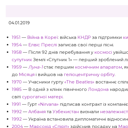
04.01.2019
1951
—
Війна в Кореї
: війська
КНДР
за підтримки
ки
1954
—
Елвіс Преслі
записав свої перші пісні.
1958
— Після 92 днів перебування у
космосі
увійш
супутник
Землі «Спутник 1» — перший зроблений л
1959
—
Луна-1
стає першим
космічним апаратом
, 
до
Місяця
і вийшов на
геліоцентричну орбіту
.
1970
— Учасники гурту
«The Beatles»
востаннє спіль
1985
— В одній з клінік північного
Лондона
народила
світі
сурогатної матері
.
1991
— Гурт
«Nirvana»
підписав контракт із компан
1992
—
Албанія
та
Узбекистан
визнали
незалежніст
1992
— Україна встановила дипломатичні відносин
2004
—
Марсохід «Спіріт»
здійснив посадку на
Мар