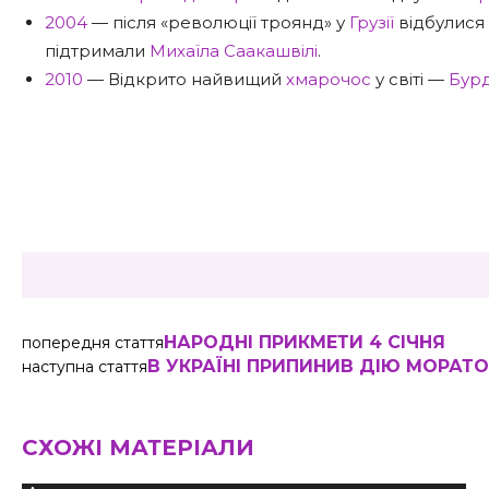
2004
— після «революції троянд» у
Грузії
відбулися
підтримали
Михаїла Саакашвілі
.
2010
— Відкрито найвищий
хмарочос
у світі —
Бур
Share
НАРОДНІ ПРИКМЕТИ 4 СІЧНЯ
попередня стаття
В УКРАЇНІ ПРИПИНИВ ДІЮ МОРАТОР
наступна стаття
СХОЖІ МАТЕРІАЛИ