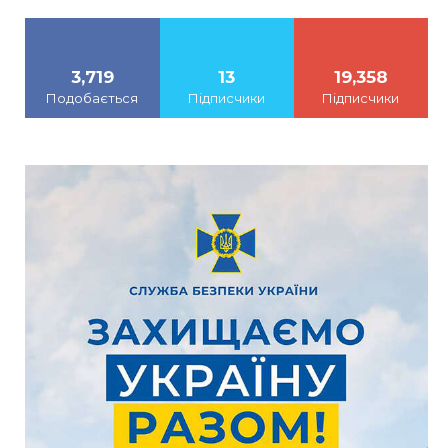
3,719
13
19,358
Подобається
Підписчики
Підписчики