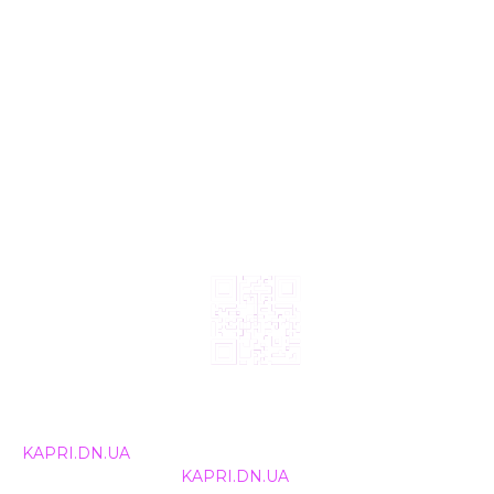
© 2024, ТОВ Телебачення «Капрі», усі права захищені.
Всі права на матеріали, що публікуються, належать
KAPRI.DN.UA
. Використання будь-якої інформації,
розміщеної на сайті
KAPRI.DN.UA
, іншими ЗМІ та