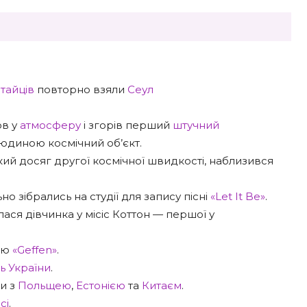
тайців
повторно взяли
Сеул
ов у
атмосферу
і згорів перший
штучний
юдиною космічний об’єкт.
який досяг другої космічної швидкості, наблизився
но зібрались на студії для запису пісні
«Let It Be»
.
ся дівчинка у місіс Коттон — першої у
ією
«Geffen»
.
ь України
.
и з
Польщею
,
Естонією
та
Китаєм
.
сі
.