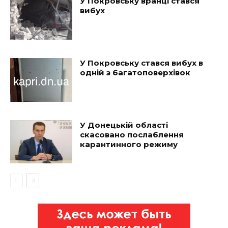
У Покровську вранці стався
вибух
У Покровську стався вибух в
одній з багатоповерхівок
У Донецькій області
скасовано послаблення
карантинного режиму