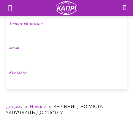
Телебачення
«Капрі»
Зворотній зв’язок
—
Архів
Новини
Донеччини
Контакти
КЕРІВНИЦТВО МІСТА ЗАЛУЧАЮТЬ ДО
СПОРТУ
додому
Новини
КЕРІВНИЦТВО МІСТА
ЗАЛУЧАЮТЬ ДО СПОРТУ