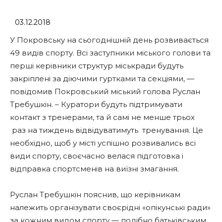
03.12.2018
У Покровську на сьогоднішній день розвивається
49 видів спорту. Всі заступники міського голови та
перші керівники структур міськради будуть
закріплені за діючими гуртками та секціями, —
повідомив Покровський міський голова Руслан
Требушкін. – Куратори будуть підтримувати
контакт з тренерами, та й самі не менше трьох
раз на тиждень відвідуватимуть тренування. Це
необхідно, щоб у місті успішно розвивались всі
види спорту, своєчасно велася підготовка і
відправка спортсменів на виїзні змагання.
Руслан Требушкін пояснив, що керівникам
належить організувати своєрідні «опікунські ради»
за кожним видом спорту — подібно батьківським