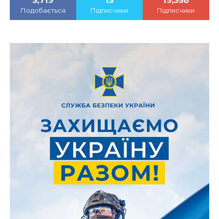
3,719
13
19,358
Подобається
Підписчики
Підписчики