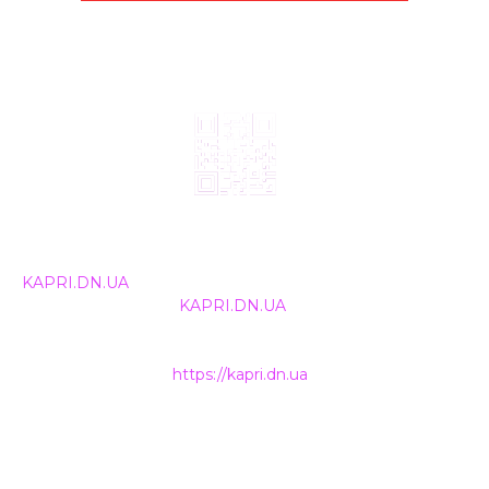
© 2024, ТОВ Телебачення «Капрі», усі права захищені.
Всі права на матеріали, що публікуються, належать
KAPRI.DN.UA
. Використання будь-якої інформації,
розміщеної на сайті
KAPRI.DN.UA
, іншими ЗМІ та
інтернет-ресурсами можливе лише за письмовою
згодою та обов'язкового розміщення прямого
гіперпосилання на
https://kapri.dn.ua
.
НАШІ КОНТАКТИ