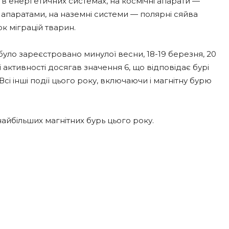
 в енергетичних системах, на космічні апарати —
апаратами, на наземні системи — полярні сяйва
к міграцій тварин.
у було зареєстровано минулої весни, 18-19 березня, 20
ої активності досягав значення 6, що відповідає бурі
Всі інші події цього року, включаючи і магнітну бурю
найбільших магнітних бурь цього року.