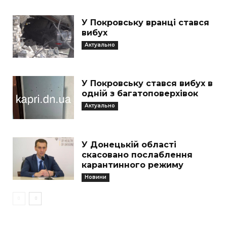
У Покровську вранці стався
вибух
Актуально
У Покровську стався вибух в
одній з багатоповерхівок
Актуально
У Донецькій області
скасовано послаблення
карантинного режиму
Новини