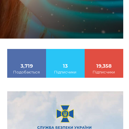
3,719
13
19,358
Подобається
Підписчики
Підписчики