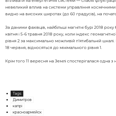
впливати на енергетичні системи — слабкі флуктуації
невеликий вплив на системи управління космічними 
видно на високих широтах (до 60 градусів), на почато
За даними фахівців, найбільші магнітні бурі 2018 рок
квітня і 5-6 травня 2018 року, коли індекс геомагнітн
рівня 2 за максимально можливій п’ятибальній шкалі. 
18 червня, відносяться до мінімального рівня 1.
Крім того 11 вересня на Землі спостерігалася одна з 
Tags
Димитров
капрі
красноармейск