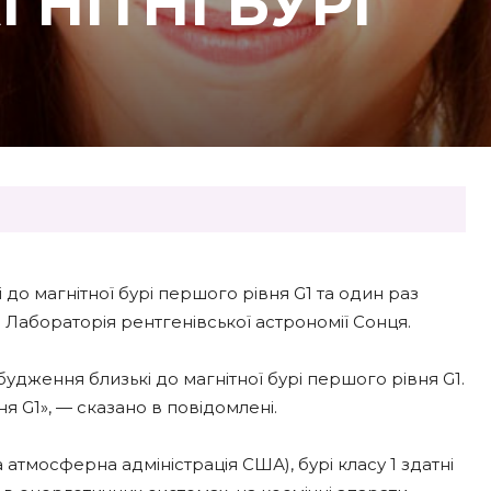
НІТНІ БУРІ
і до магнітної бурі першого рівня G1 та один раз
є Лабораторія рентгенівської астрономії Сонця.
 збудження близькі до магнітної бурі першого рівня G1.
ня G1», — сказано в повідомлені.
атмосферна адміністрація США), бурі класу 1 здатні