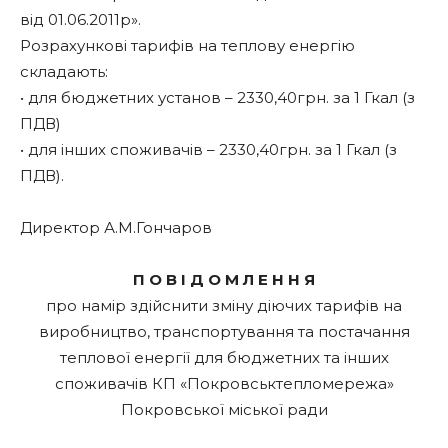
від 01.06.2011р».
Розрахункові тарифів на теплову енергію
складають:
• для бюджетних установ – 2330,40грн. за 1 Гкал (з
ПДВ)
• для інших споживачів – 2330,40грн. за 1 Гкал (з
ПДВ).
Директор А.М.Гончаров
П О В І Д О М Л Е Н Н Я
про намір здійснити зміну діючих тарифів на
виробництво, транспортування та постачання
теплової енергії для бюджетних та інших
споживачів КП «Покровськтепломережа»
Покровської міської ради