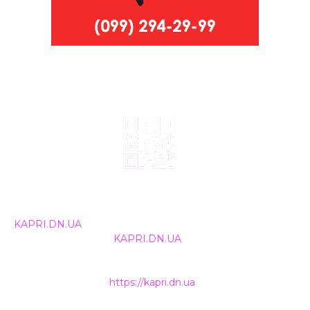
© 2024, ТОВ Телебачення «Капрі», усі права захищені.
Всі права на матеріали, що публікуються, належать
KAPRI.DN.UA
. Використання будь-якої інформації,
розміщеної на сайті
KAPRI.DN.UA
, іншими ЗМІ та
інтернет-ресурсами можливе лише за письмовою
згодою та обов'язкового розміщення прямого
гіперпосилання на
https://kapri.dn.ua
.