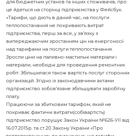
для бюджетних установ та інших споживачів, про
це йдеться на сторінці підприємства у Фейсбук.
«Тарифи, що діють в даний час, на послуги
теплопостачання не покривають витрат
підприємства, перш за все, у зв’язку з
випереджаючим зростанням цін на енергоносії
над тарифами на послуги теплопостачання.
Зросли ціни на паливно-мастильні матеріали і
матеріали, необхідні для проведення ремонтних
робіт. Збільшилася також вартість послуг сторонніх
організацій. Згідно із законодавчими актами
підприємство зобов’язане збільшувати заробітну
плату.
Працюючи за збитковим тарифом, який не
покриває фактичні витрати(собівартість)
підприємство порушує Закон України №626-УІІ від
16.07.2015р. та ст.20 Закону України «Про
теплопостачання» де визначено, що тарифи