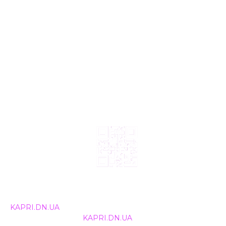
© 2024, ТОВ Телебачення «Капрі», усі права захищені.
Всі права на матеріали, що публікуються, належать
KAPRI.DN.UA
. Використання будь-якої інформації,
розміщеної на сайті
KAPRI.DN.UA
, іншими ЗМІ та