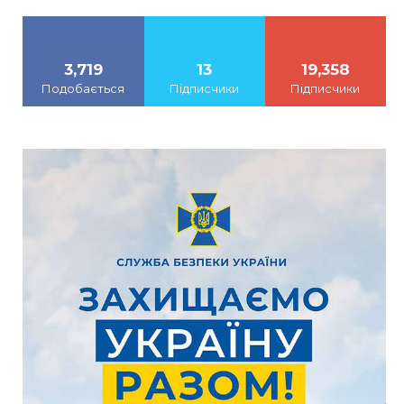
3,719
13
19,358
Подобається
Підписчики
Підписчики