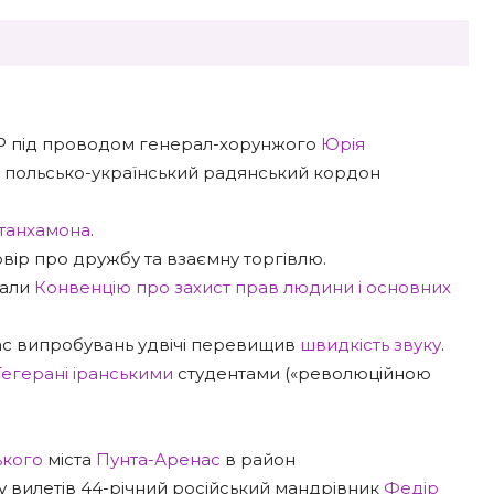
Р під проводом генерал-хорунжого
Юрія
польсько-український радянський кордон
утанхамона
.
вір про дружбу та взаємну торгівлю.
сали
Конвенцію про захист прав людини і основних
ас випробувань удвічі перевищив
швидкість звуку
.
Тегерані
іранськими
студентами («революційною
ького
міста
Пунта-Аренас
в район
у вилетів 44-річний російський мандрівник
Федір