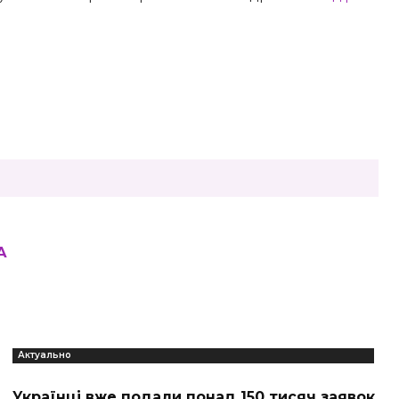
А
Актуально
Українці вже подали понад 150 тисяч заявок