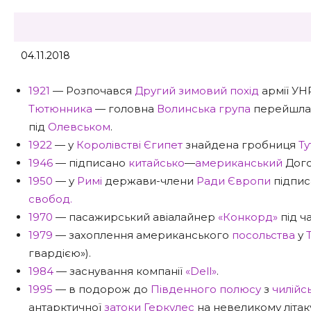
04.11.2018
1921
— Розпочався
Другий зимовий похід
армії УН
Тютюнника
— головна
Волинська група
перейшла 
під
Олевськом
.
1922
— у
Королівстві Єгипет
знайдена гробниця
Т
1946
— підписано
китайсько
—
американський
Дого
1950
— у
Римі
держави-члени
Ради Європи
підпи
свобод.
1970
— пасажирський авіалайнер
«Конкорд»
під ч
1979
— захоплення американського
посольства
у
гвардією»).
1984
— заснування компанії
«Dell»
.
1995
— в подорож до
Південного полюсу
з
чилійс
антарктичної
затоки Геркулес
на невеликому літак