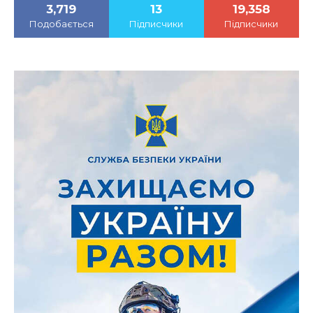
3,719
13
19,358
Подобається
Підписчики
Підписчики