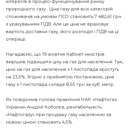
інтересів в процесі функціонування ринку
природного газу . Ціна газу для всіх категорій
споживачів на умовах ПСО становить 7 482,61 грн
з урахуванням ПДВ. Але ця ціна не враховує
вартість доставки газу, його розподіл і ПДВ на ці
операції.
Нагадаємо, що 19 жовтня Кабінет міністрів
вирішив підвищити ціну на газ для населення. Так,
ціни на газ для населення з 1 листопада зростуть
на 23,5%. Згідно з прийнятою постановою, ціна
газу з 1 листопада складе 8,55 грн за куб. метр.
Як повідомив голова правління НАК «Нафтогаз
України» Андрій Коболєв, рентабельність
«Нафтогазу» при продажу газу населенню за
новою ціною становить 4,5%.