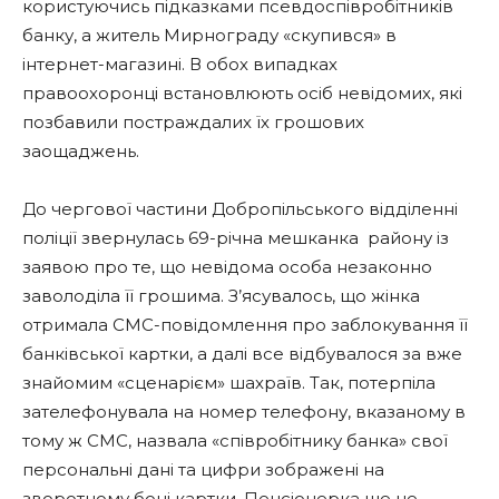
користуючись підказками псевдоспівробітників
банку, а житель Мирнограду «скупився» в
інтернет-магазині. В обох випадках
правоохоронці встановлюють осіб невідомих, які
позбавили постраждалих їх грошових
заощаджень.
До чергової частини Добропільського відділенні
поліції звернулась 69-річна мешканка району із
заявою про те, що невідома особа незаконно
заволоділа її грошима. З’ясувалось, що жінка
отримала СМС-повідомлення про заблокування її
банківської картки, а далі все відбувалося за вже
знайомим «сценарієм» шахраїв. Так, потерпіла
зателефонувала на номер телефону, вказаному в
тому ж СМС, назвала «співробітнику банка» свої
персональні дані та цифри зображені на
зворотному боці картки. Пенсіонерка ще не