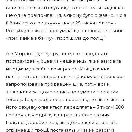
встигла покласти слухавку, аж раптом їй надійшло
ще одне повідомлення, в якому було сказано, що з
її банківського рахунку знято 25 тисяч гривень.
Розгублена жінка зрозуміла, що сталося це з вини
«помічників з банку» і поспішила до поліції.
А в Мирнограді від рук інтернет-продавців
постраждав місцевий мешканець, який замовив
на одному з сайтів компресор. У відділенню
поліції потерпілий розповів, що йому сподобалась
запропонована продавцем ціна, потім вони
здзвонилися і домовились про умови поставки
товару. Так, «продавець» пообіцяв, що як тільки на
його рахунку опиниться передплата – 3 тисячі 200
гривень, він одразу відправить замовлення.
Покупець зробив все, як і домовлялись, однак,
отримавши гроші, постачальник зник разом із