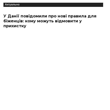
Актуально
У Данії повідомили про нові правила для
біженців: кому можуть відмовити у
прихистку