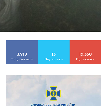
3,719
13
19,358
Подобається
Підписчики
Підписчики