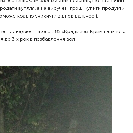
их злочинів. Сам зловмисник пояснив, що на злочин
одати вугілля, а на виручені гроші купити продукти
може крадію уникнути відповідальності.
не провадження за ст.185 «Крадіжка» Кримінального
я до 3-х років позбавлення волі.