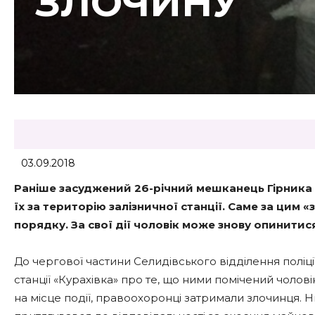
ЗЛОЧИНУ
03.09.2018
Раніше засуджений 26-річний мешканець Гірника на
їх за територію залізничної станції. Саме за цим
порядку. За свої дії чоловік може знову опинитися 
До чергової частини Селидівського відділення поліці
станції «Курахівка» про те, що ними помічений чолові
на місце події, правоохоронці затримали злочинця. 