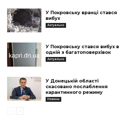
У Покровську вранці стався
вибух
Актуально
У Покровську стався вибух в
одній з багатоповерхівок
Актуально
У Донецькій області
скасовано послаблення
карантинного режиму
Новини