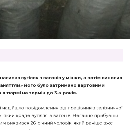
сипав вугілля з вагонів у мішки, а потім виносив
 «заняттям» його було затримано вартовими
в тюрмі на термін до 3-х років.
ї надійшло повідомлення від працівників залізничної
к, який краде вугілля із вагонів. Негайно прибувши
Ним виявився 26-річний чоловік, який раніше вже