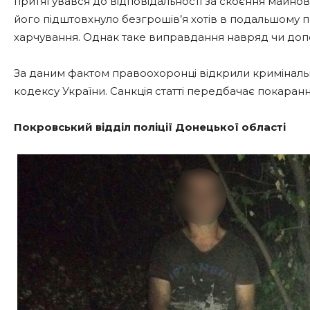
притягувався до відповідальності за скоєння майнов
його підштовхнуло безгрошів’я хотів в подальшому пр
харчування. Однак таке виправдання навряд чи допо
За даним фактом правоохоронці відкрили криміналь
кодексу України. Санкція статті передбачає покаранн
Покровський відділ поліції
Донецької області