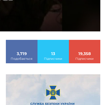
3,719
13
19,358
Подобається
Підписчики
Підписчики