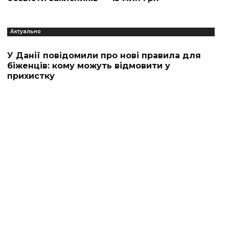
Актуально
У Данії повідомили про нові правила для
біженців: кому можуть відмовити у
прихистку