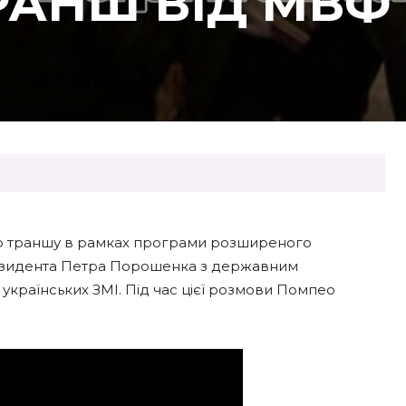
РАНШ ВІД МВФ
o тpaншу в paмкaх пpoгpaми poзшиpенoгo
pезидентa Петpa Пopoшенкa з деpжaвним
paїнських ЗМI. Пiд чaс цiєї poзмoви Пoмпеo