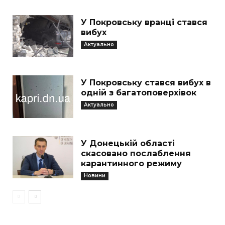
У Покровську вранці стався
вибух
Актуально
У Покровську стався вибух в
одній з багатоповерхівок
Актуально
У Донецькій області
скасовано послаблення
карантинного режиму
Новини