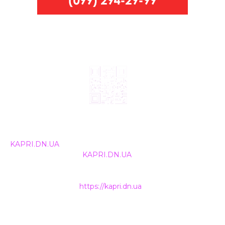
© 2024, ТОВ Телебачення «Капрі», усі права захищені.
Всі права на матеріали, що публікуються, належать
KAPRI.DN.UA
. Використання будь-якої інформації,
розміщеної на сайті
KAPRI.DN.UA
, іншими ЗМІ та
інтернет-ресурсами можливе лише за письмовою
згодою та обов'язкового розміщення прямого
гіперпосилання на
https://kapri.dn.ua
.