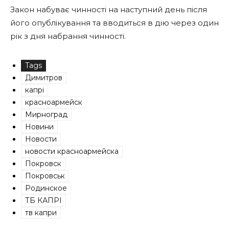
Закон набуває чинності на наступний день після
його опублікування та вводиться в дію через один
рік з дня набрання чинності.
Tags
Димитров
капрі
красноармейск
Мирноград
Новини
Новости
новости красноармейска
Покровск
Покровськ
Родинское
ТБ КАПРІ
тв капри