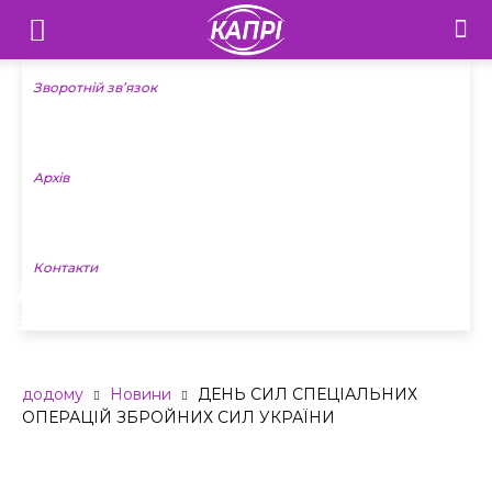
Телебачення
«Капрі»
Зворотній зв’язок
—
Архів
Новини
Донеччини
Контакти
ДЕНЬ СИЛ СПЕЦІАЛЬНИХ ОПЕРАЦІЙ
ЗБРОЙНИХ СИЛ УКРАЇНИ
додому
Новини
ДЕНЬ СИЛ СПЕЦІАЛЬНИХ
ОПЕРАЦІЙ ЗБРОЙНИХ СИЛ УКРАЇНИ