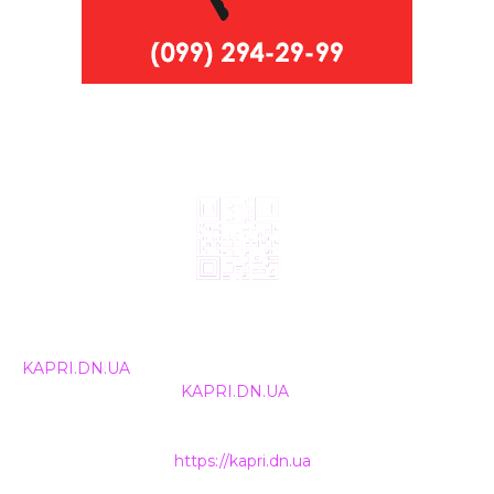
© 2024, ТОВ Телебачення «Капрі», усі права захищені.
Всі права на матеріали, що публікуються, належать
KAPRI.DN.UA
. Використання будь-якої інформації,
розміщеної на сайті
KAPRI.DN.UA
, іншими ЗМІ та
інтернет-ресурсами можливе лише за письмовою
згодою та обов'язкового розміщення прямого
гіперпосилання на
https://kapri.dn.ua
.