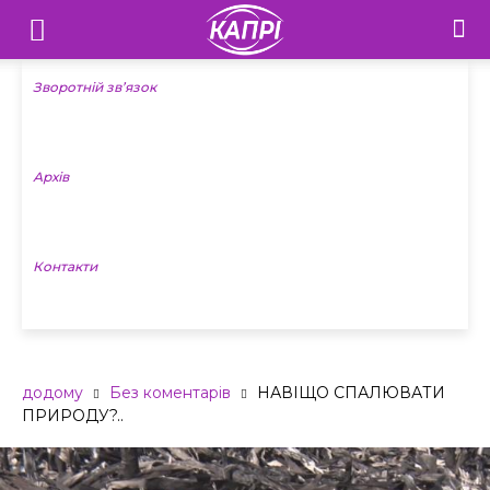
Телебачення
«Капрі»
Зворотній зв’язок
—
Архів
Новини
Донеччини
Контакти
додому
Без коментарів
НАВІЩО СПАЛЮВАТИ
ПРИРОДУ?..