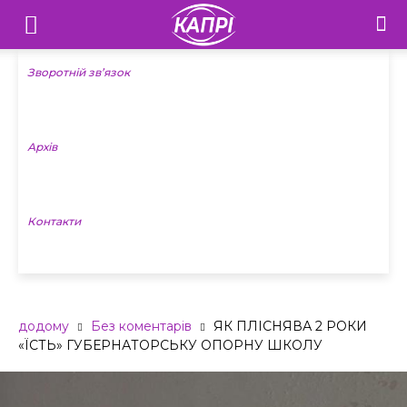
Телебачення
«Капрі»
Зворотній зв’язок
—
Архів
Новини
Донеччини
Контакти
додому
Без коментарів
ЯК ПЛІСНЯВА 2 РОКИ
«ЇСТЬ» ГУБЕРНАТОРСЬКУ ОПОРНУ ШКОЛУ