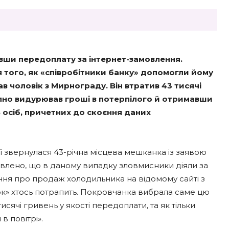
авши перед
о
плату за інтернет-замовлення.
того, як «співробітники банку» допомогли йому
в чоловік з Мирнограду. Він втратив 43 тисячі
пно видурював гроші в потерпілого й отримавши
ь осіб, причетних до скоєння даних
ії звернулася 43-річна місцева мешканка із заявою
овлено, що в даному випадку зловмисники діяли за
ня про продаж холодильника на відомому сайті з
чок» хтось потрапить. Покровчанка вибрала саме цю
исячі гривень у якості передоплати, та як тільки
в повітрі».