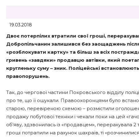
19.03.2018
Двоє потерпілих втратили свої гроші, перерахув
Добропільчанин залишився без заощаджень після 
«розблокувати картку» та більш за всіх постражда
гривень «завдяки» продавцю автівки, який поета
кругленьку суму – зник. Поліцейські встановлюют
правопорушень.
Так, до чергової частини Покровського відділу поліц
про те, що її ошукали. Правоохоронцями було встан
старою, перевіреною схемою – розмістили оголошен
продажу побутової техніки і чекали поки на цей «га
об’яву, здзвонилась із «продавцем», перерахувала 2 т
гроші потрапили на рахунок шахраїв, ті «розчинилися 