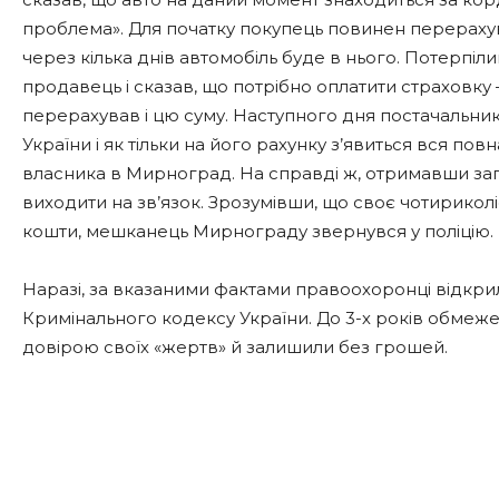
проблема». Для початку покупець повинен перерахува
через кілька днів автомобіль буде в нього. Потерпіл
продавець і сказав, що потрібно оплатити страховку
перерахував і цю суму. Наступного дня постачальник
України і як тільки на його рахунку з’явиться вся по
власника в Мирноград. На справді ж, отримавши заг
виходити на зв’язок. Зрозумівши, що своє чотириколіс
кошти, мешканець Мирнограду звернувся у поліцію.
Наразі, за вказаними фактами правоохоронці відкри
Кримінального кодексу України. До 3-х років обмеже
довірою своїх «жертв» й залишили без грошей.