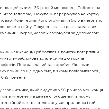
ми поліцейськими. 36-річний мешканець Добропілля
льного телефону. Покупець перерахував на картку
а товар. Коли термін його отримання було вичерпано,
ошення з сайту. Покупець кілька разів намагався
звичайний шахрай, чоловік звернувся за допомогою
ічний мешканець Добропілля. Спочатку потерпілий
ку картку заблоковано, але ситуацію можна
ефонів. Постраждалий так і зробив. Як тільки
 йому прийшло ще одно смс, в якому повідомлялося ,
 045 гривень.
 зловмисника, який видурив у 56-річного мешканця
пив в інтернеті на цікаве оголошення, в якому
отенційний клієнт зателефонував продавцю і той
оном, але привезти його в Україну для нього – «не