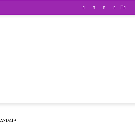
ШЕ
Ї
АХРАЇВ