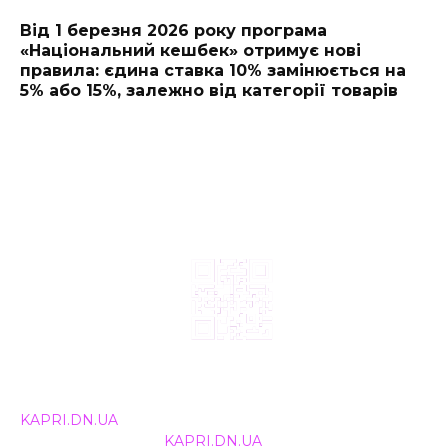
Від 1 березня 2026 року програма
«Національний кешбек» отримує нові
правила: єдина ставка 10% замінюється на
5% або 15%, залежно від категорії товарів
© 2024, ТОВ Телебачення «Капрі», усі права захищені.
Всі права на матеріали, що публікуються, належать
KAPRI.DN.UA
. Використання будь-якої інформації,
розміщеної на сайті
KAPRI.DN.UA
, іншими ЗМІ та