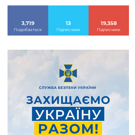
3,719
13
19,358
Подобається
Підписчики
Підписчики