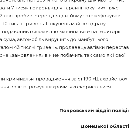
ти 7 тисяч гривень «для гарантії покупки» і вже
ий так і зробив. Через два дні йому зателефонував
 – 10 тисяч гривень. Покупець майже одразу
 подзвонив і сказав, що машина вже на території
вна сума, автомобіль вирушить до майбутнього
алом 43 тисячі гривень, продавець автівки перестав
не «замовлення» він не побачить, так само як і свої
ли кримінальні провадження за ст.190 «Шахрайство»
ння волі загрожує шахраям, які скористалися
Покровський відділ поліції
Донецької області