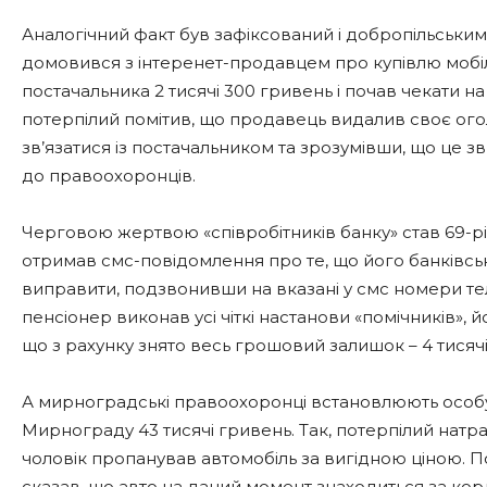
Аналогічний факт був зафіксований і добропільськи
домовився з інтеренет-продавцем про купівлю мобі
постачальника 2 тисячі 300 гривень і почав чекати н
потерпілий помітив, що продавець видалив своє огол
зв’язатися із постачальником та зрозумівши, що це 
до правоохоронців.
Черговою жертвою «співробітників банку» став 69-р
отримав смс-повідомлення про те, що його банківсь
виправити, подзвонивши на вказані у смс номери тел
пенсіонер виконав усі чіткі настанови «помічників»,
що з рахунку знято весь грошовий залишок – 4 тисячі
А мирноградські правоохоронці встановлюють особу
Мирнограду 43 тисячі гривень. Так, потерпілий натра
чоловік пропанував автомобіль за вигідною ціною. П
сказав, що авто на даний момент знаходиться за корд