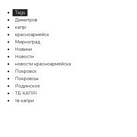
Tags
Димитров
капрі
красноармейск
Мирноград
Новини
Новости
новости красноармейска
Покровск
Покровськ
Родинское
ТБ КАПРІ
тв капри
Share