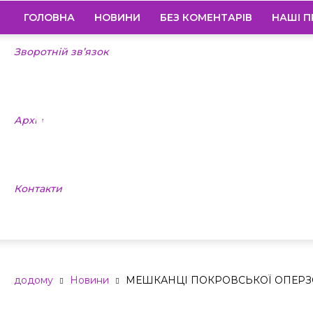
НОВИНИ
ГОЛОВНА
НОВИНИ
БЕЗ КОМЕНТАРІВ
НАШІ П
Зворотній зв’язок
МЕШКАНЦІ П
ОПЕРЗОНИ В
Архів
50 ТИСЯЧ ГР
Контакти
ШАХРАЇВ
додому
Новини
МЕШКАНЦІ ПОКРОВСЬКОЇ ОПЕРЗО