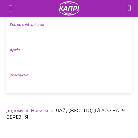
Телебачення
«Капрі»
Зворотній зв’язок
—
Архів
Новини
Донеччини
Контакти
ДАЙДЖЕСТ ПОДІЙ АТО НА 19 БЕРЕЗНЯ
додому
Новини
ДАЙДЖЕСТ ПОДІЙ АТО НА 19
БЕРЕЗНЯ