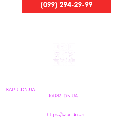
© 2024, ТОВ Телебачення «Капрі», усі права захищені.
Всі права на матеріали, що публікуються, належать
KAPRI.DN.UA
. Використання будь-якої інформації,
розміщеної на сайті
KAPRI.DN.UA
, іншими ЗМІ та
інтернет-ресурсами можливе лише за письмовою
згодою та обов'язкового розміщення прямого
гіперпосилання на
https://kapri.dn.ua
.