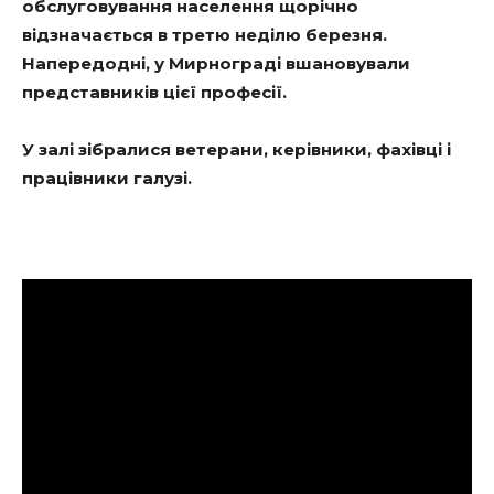
обслуговування населення щорічно
відзначається в третю неділю березня.
Напередодні,
у
Мирноград
і
вшановували
представників цієї професії.
У залі зібралися ветерани, керівники, фахівці і
працівники галузі.