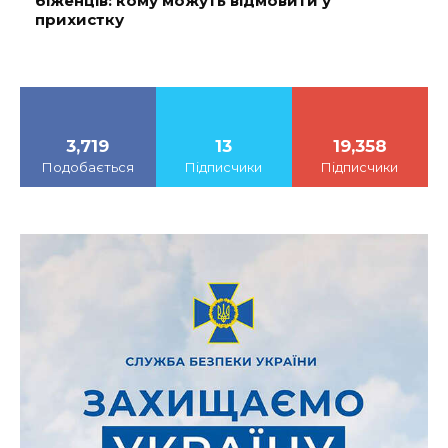
біженців: кому можуть відмовити у
прихистку
3,719
13
19,358
Подобається
Підписчики
Підписчики