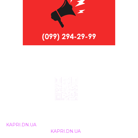
© 2024, ТОВ Телебачення «Капрі», усі права захищені.
Всі права на матеріали, що публікуються, належать
KAPRI.DN.UA
. Використання будь-якої інформації,
розміщеної на сайті
KAPRI.DN.UA
, іншими ЗМІ та
інтернет-ресурсами можливе лише за письмовою