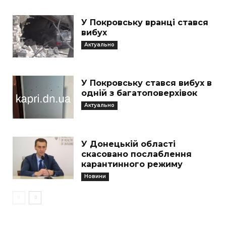
У Покровську вранці стався
вибух
Актуально
У Покровську стався вибух в
одній з багатоповерхівок
Актуально
У Донецькій області
скасовано послаблення
карантинного режиму
Новини