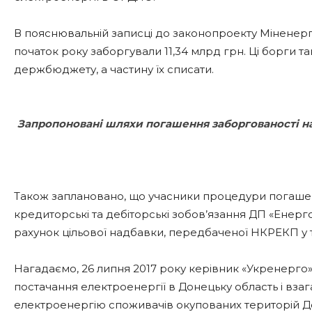
В пояснювальній записці до законопроекту Міненерг
початок року заборгували 11,34 млрд грн. Ці борги
держбюджету, а частину їх списати.
Запропоновані шляхи погашення заборгованості на
Також заплановано, що учасники процедури погашен
кредиторські та дебіторські зобов’язання ДП «Енерго
рахунок цільової надбавки, передбаченої НКРЕКП у т
Нагадаємо, 26 липня 2017 року керівник «Укренерг
постачання електроенергії в Донецьку область і взаг
електроенергію споживачів окупованих територій Дон