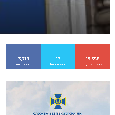
3,719
13
19,358
Подобається
Підписчики
Підписчики