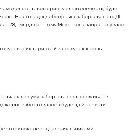
ва модель оптового ринку електроенергії, буде
нок». На сьогодні дебіторська заборгованість ДП
а – 28,1 млрд грн. Тому Міненерго запропонувало
 окупованих територій за рахунок коштів
не вказало суму заборгованості споживачів
рдження заборгованості буде здійснювати
Енергоринок» перед постачальниками