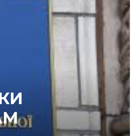
КИ
АМ