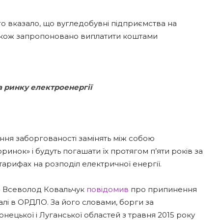
о вказало, що вугледобувні підприємства на
 також запропоновано виплатити коштами
 ринку електроенергії
ня заборгованості замінять між собою
ринок» і будуть погашати їх протягом п’яти років за
арифах на розподіл електричної енергії.
о» Всеволод Ковальчук
повідомив
про припинення
алі в ОРДЛО. За його словами, борги за
ецької і Луганської областей з травня 2015 року