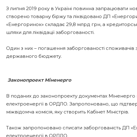
З липня 2019 року в Україні повинна запрацювати но
створено товарну біржу та ліквідовано ДП «Енергори
«Енергоринок» складає 29,8 млрд грн, а кредиторськ
шляхи для ліквідації заборгованості.
Один з них – погашення заборгованості споживачів з
державного бюджету.
Законопроект Міненерго
В поданих до законопроекту документах Міненерго 
електроенергії в ОРДЛО. Запропоновано, що підтве
міжвідомча комісія, яку створить Кабінет Міністрів.
Також запропоновано списати заборгованість ДП «
електроенергії в ОРДЛО.