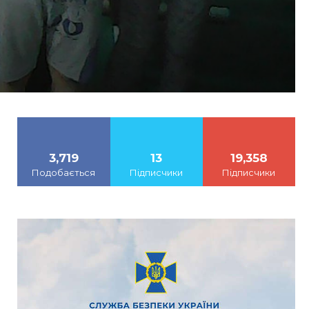
3,719
13
19,358
Подобається
Підписчики
Підписчики