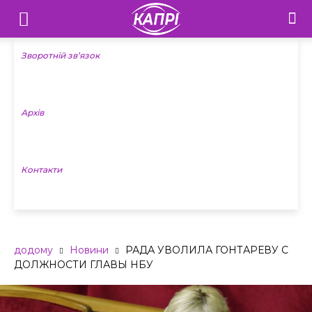
Телебачення
«Капрі»
Зворотній зв’язок
—
Архів
Новини
Донеччини
Контакти
додому
Новини
РАДА УВОЛИЛА ГОНТАРЕВУ С
ДОЛЖНОСТИ ГЛАВЫ НБУ