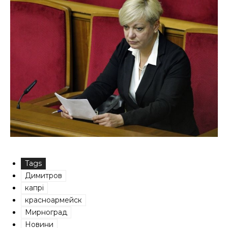
Tags
Димитров
капрі
красноармейск
Мирноград
Новини