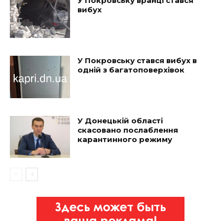
У Покровську вранці стався
вибух
У Покровську стався вибух в
одній з багатоповерхівок
У Донецькій області
скасовано послаблення
карантинного режиму