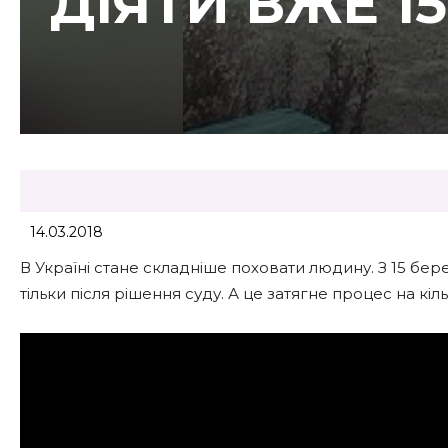
ДІЯТИ ВЖЕ 1
14.03.2018
В Україні стане складніше поховати людину. З 15 б
тільки після рішення суду. А це затягне процес на кіл