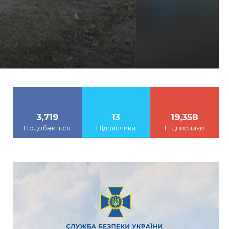
3,719
13
19,358
Подобається
Підписчики
Підписчики