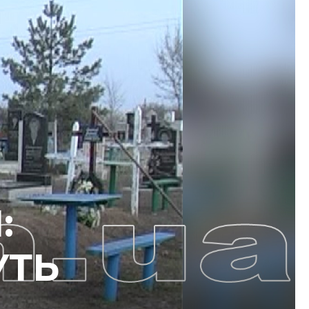
:
УТЬ