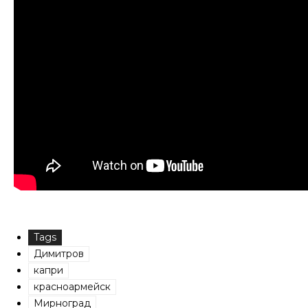
Tags
Димитров
капри
красноармейск
Мирноград