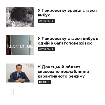
У Покровську вранці стався
вибух
Актуально
У Покровську стався вибух в
одній з багатоповерхівок
Актуально
У Донецькій області
скасовано послаблення
карантинного режиму
Новини