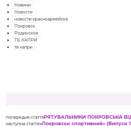
Новини
Новости
новости красноармейска
Покровск
Родинское
ТБ КАПРИ
тв капри
Share
РЯТУВАЛЬНИКИ ПОКРОВСЬКА ВІ
попередня стаття
«Покровськ спортивний» (Випуск 14
наступна стаття