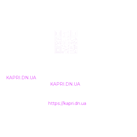
© 2024, ТОВ Телебачення «Капрі», усі права захищені.
Всі права на матеріали, що публікуються, належать
KAPRI.DN.UA
. Використання будь-якої інформації,
розміщеної на сайті
KAPRI.DN.UA
, іншими ЗМІ та
інтернет-ресурсами можливе лише за письмовою
згодою та обов'язкового розміщення прямого
гіперпосилання на
https://kapri.dn.ua
.
НАШІ КОНТАКТИ