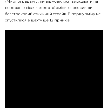
«Мирноградвугілля» відмовилися виїжджати на
поверхню після четвертої зміни, оголосивши
безстроковий стихійний страйк. В першу зміну не
спустилися в шахту ще 12 гірників.