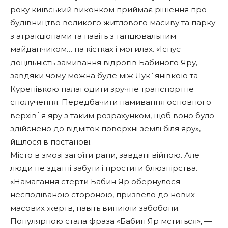
року київський виконком приймає рішення про
будівництво великого житлового масиву та парку
з атракціонами та навіть з танцювальним
майданчиком… на кістках і могилах. «Існує
доцільність замивання відрогів Бабиного Яру,
завдяки чому можна буде між Лук`янівкою та
Куренівкою налагодити зручне транспортне
сполучення. Передбачити намивання основного
верхів`я яру з таким розрахунком, щоб воно було
здійснено до відміток поверхні землі біля яру», —
йшлося в постанові.
Місто в змозі загоїти рани, завдані війною. Але
люди не здатні забути і простити блюзнірства.
«Намагання стерти Бабин Яр обернулося
несподіваною стороною, призвело до нових
масових жертв, навіть виникли забобони.
Популярною стала фраза «Бабин Яр мститься», —