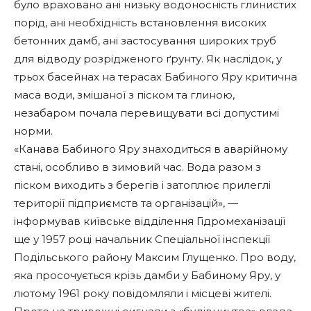
було враховано ані низьку водоносність глинистих
порід, ані необхідність встановлення високих
бетонних дамб, ані застосування широких труб
для відводу розрідженого ґрунту. Як наслідок, у
трьох басейнах на терасах Бабиного Яру критична
маса води, змішаної з піском та глиною,
незабаром почала перевищувати всі допустимі
норми.
«Канава Бабиного Яру знаходиться в аварійному
стані, особливо в зимовий час. Вода разом з
піском виходить з берегів і затоплює прилеглі
території підприємств та організацій», —
інформував київське відділення Гідромеханізації
ще у 1957 році начальник Спеціальної інспекції
Подільського району Максим Глущенко. Про воду,
яка просочується крізь дамби у Бабиному Яру, у
лютому 1961 року повідомляли і місцеві жителі.