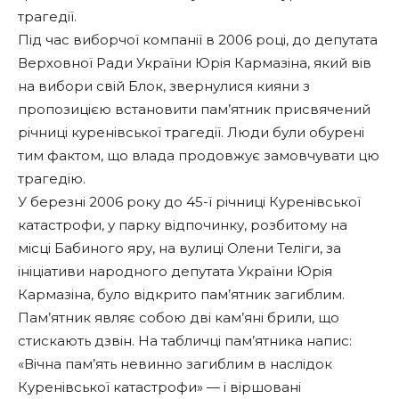
трагедії.
Під час виборчої компанії в 2006 році, до депутата
Верховної Ради України Юрія Кармазіна, який вів
на вибори свій Блок, звернулися кияни з
пропозицією встановити пам’ятник присвячений
річниці куренівської трагедії. Люди були обурені
тим фактом, що влада продовжує замовчувати цю
трагедію.
У березні 2006 року до 45-ї річниці Куренівської
катастрофи, у парку відпочинку, розбитому на
місці Бабиного яру, на вулиці Олени Теліги, за
ініціативи народного депутата України Юрія
Кармазіна, було відкрито пам’ятник загиблим.
Пам’ятник являє собою дві кам’яні брили, що
стискають дзвін. На табличці пам’ятника напис:
«Вічна пам’ять невинно загиблим в наслідок
Куренівської катастрофи» — і віршовані