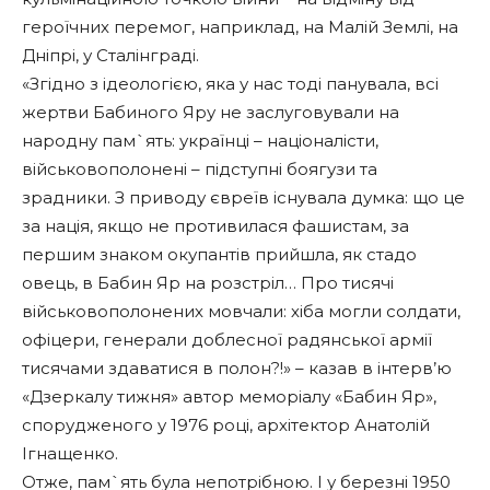
героїчних перемог, наприклад, на Малій Землі, на
Дніпрі, у Сталінграді.
«Згідно з ідеологією, яка у нас тоді панувала, всі
жертви Бабиного Яру не заслуговували на
народну пам`ять: українці – націоналісти,
військовополонені – підступні боягузи та
зрадники. З приводу євреїв існувала думка: що це
за нація, якщо не противилася фашистам, за
першим знаком окупантів прийшла, як стадо
овець, в Бабин Яр на розстріл… Про тисячі
військовополонених мовчали: хіба могли солдати,
офіцери, генерали доблесної радянської армії
тисячами здаватися в полон?!» – казав в інтерв’ю
«Дзеркалу тижня» автор меморіалу «Бабин Яр»,
спорудженого у 1976 році, архітектор Анатолій
Ігнащенко.
Отже, пам`ять була непотрібною. І у березні 1950