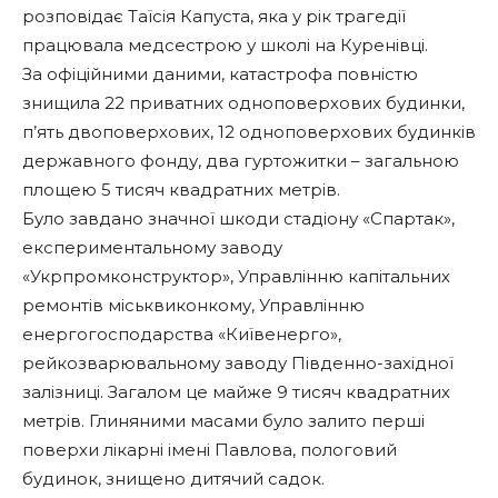
розповідає Таїсія Капуста, яка у рік трагедії
працювала медсестрою у школі на Куренівці.
За офіційними даними, катастрофа повністю
знищила 22 приватних одноповерхових будинки,
п’ять двоповерхових, 12 одноповерхових будинків
державного фонду, два гуртожитки – загальною
площею 5 тисяч квадратних метрів.
Було завдано значної шкоди стадіону «Спартак»,
експериментальному заводу
«Укрпромконструктор», Управлінню капітальних
ремонтів міськвиконкому, Управлінню
енергогосподарства «Київенерго»,
рейкозварювальному заводу Південно-західної
залізниці. Загалом це майже 9 тисяч квадратних
метрів. Глиняними масами було залито перші
поверхи лікарні імені Павлова, пологовий
будинок, знищено дитячий садок.