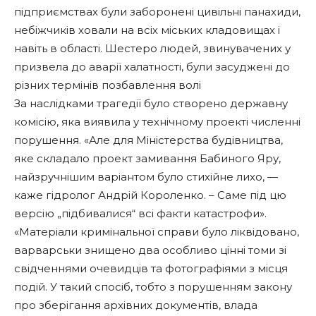
підприємствах були заборонені цивільні панахиди,
небіжчиків ховали на всіх міських кладовищах і
навіть в області. Шестеро людей, звинувачених у
призвела до аварії халатності, були засуджені до
різних термінів позбавлення волі
За наслідками трагедії було створено державну
комісію, яка виявила у технічному проекті численні
порушення. «Але для Міністерства будівництва,
яке складало проект замивання Бабиного Яру,
найзручнішим варіантом було стихійне лихо, —
каже гідролог Андрій Короленко. – Саме під цю
версію „підбивалися“ всі факти катастрофи».
«Матеріали кримінальної справи було ліквідовано,
варварськи знищено два особливо цінні томи зі
свідченнями очевидців та фотографіями з місця
подій. У такий спосіб, тобто з порушенням закону
про зберігання архівних документів, влада