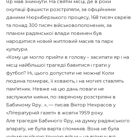
Яр мав зникнути. На святім місці, де в роки
окупації фашисти розстріляли, за офіційними
даними Нюрнберзького процесу, 168 тисяч євреїв
та понад 300 тисяч військовополонених, за
планом радянської влади повинен був
народитися новий житловий масив та парк
культури.
«Кому це могло прийти в голову – засипати яр і на
місці найбільшої трагедії бавитися і грати у
футбол? Ні, цього допустити не можна! Коли
людина помирає, її ховають, і на могилі ставлять
пам’ятник. Невже на цю дань поваги не
заслужили кияни, по-звірячому розстріляні в
Бабиному Яру…», — писав Віктор Некрасов у
«Літературній газеті» в жовтні 1959 року.
Але трагедія Бабиного Яру, на думку радянського
апарату, не була варта споминів. Вона не була
кульмінаційною точкою війни – на відміну від