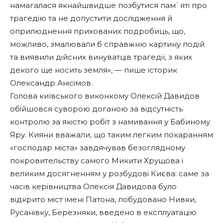
намагалася якнайшвидше позбутися пам`яті про
трагедію та не допустити дослідження й
оприлюднення прихованих подробиць, що,
можливо, змалювали б справжню картину подій
та виявили дійсних винуватців трагедії, з яких
декого ще носить земля», — пише історик
Олександр Анісімов.
Голова київського виконкому Олексій Давидов
обійшовся суворою доганою за відсутність
контролю за якістю робіт з намивання у Бабиному
Яру. Кияни вважали, що таким легким покаранням
«господар міста» завдячував безоглядному
покровительству самого Микити Хрущова і
великим досягненням у розбудові Києва: саме за
часів керівництва Олексія Давидова було
відкрито міст імені Патона, побудовано Нивки,
Русанівку, Березняки, введено в експлуатацію