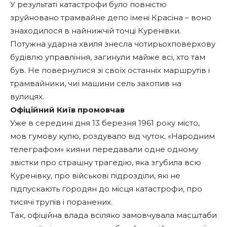
У результаті катастрофи було повністю
зруйновано трамвайне депо імені Красіна – воно
знаходилося в найнижчій точці Куренівки.
Потужна ударна хвиля знесла чотирьохповерхову
будівлю управління, загинули майже всі, хто там
був. Не повернулися зі своїх останніх маршрутів і
трамвайники, чиї машини сель захопив на
вулицях.
Офіційний Київ промовчав
Уже в середині дня 13 березня 1961 року місто,
мов гумову кулю, роздувало від чуток. «Народним
телеграфом» кияни передавали одне одному
звістки про страшну трагедію, яка згубила всю
Куренівку, про військові підрозділи, які не
підпускають городян до місця катастрофи, про
тисячі трупів і поранених.
Так, офіційна влада всіляко замовчувала масштаби