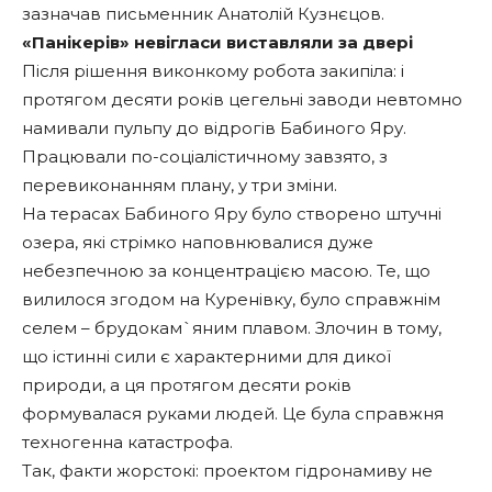
зазначав письменник Анатолій Кузнєцов.
«Панікерів» невігласи виставляли за двері
Після рішення виконкому робота закипіла: і
протягом десяти років цегельні заводи невтомно
намивали пульпу до відрогів Бабиного Яру.
Працювали по-соціалістичному завзято, з
перевиконанням плану, у три зміни.
На терасах Бабиного Яру було створено штучні
озера, які стрімко наповнювалися дуже
небезпечною за концентрацією масою. Те, що
вилилося згодом на Куренівку, було справжнім
селем – брудокам`яним плавом. Злочин в тому,
що істинні сили є характерними для дикої
природи, а ця протягом десяти років
формувалася руками людей. Це була справжня
техногенна катастрофа.
Так, факти жорстокі: проектом гідронамиву не