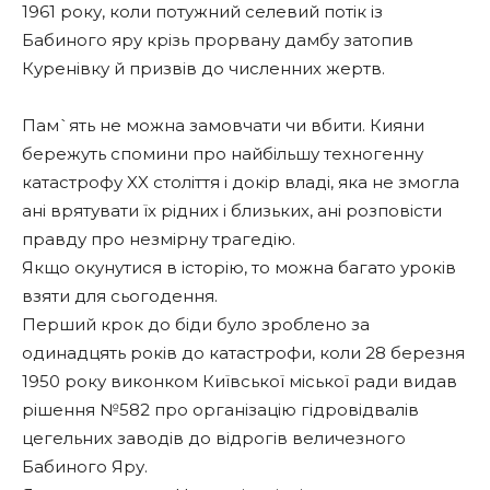
1961 року, коли потужний селевий потік із
Бабиного яру крізь прорвану дамбу затопив
Куренівку й призвів до численних жертв.
Пам`ять не можна замовчати чи вбити. Кияни
бережуть спомини про найбільшу техногенну
катастрофу XX століття і докір владі, яка не змогла
ані врятувати їх рідних і близьких, ані розповісти
правду про незмірну трагедію.
Якщо окунутися в історію, то можна багато уроків
взяти для сьогодення.
Перший крок до біди було зроблено за
одинадцять років до катастрофи, коли 28 березня
1950 року виконком Київської міської ради видав
рішення №582 про організацію гідровідвалів
цегельних заводів до відрогів величезного
Бабиного Яру.