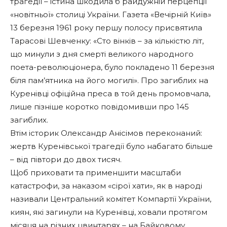
трагедії – істина шкодила б райдужній перцепції
«новітньої» столиці України. Газета «Вечірній Київ»
13 березня 1961 року першу полосу присвятила
Тарасові Шевченку: «Сто вінків – за кількістю літ,
що минули з дня смерті великого народного
поета-революціонера, було покладено 11 березня
біля пам’ятника на його могилі». Про загиблих на
Куренівці офіційна преса в той день промовчала,
лише пізніше коротко повідомивши про 145
загиблих.
Втім історик Олександр Анісімов переконаний:
жертв Куренівської трагедії було набагато більше
– від півтори до двох тисяч.
Щоб приховати та применшити масштаби
катастрофи, за наказом «сірої хати», як в народі
називали Центральний комітет Компартії України,
киян, які загинули на Куренівці, ховали протягом
місяця на різних цвинтарях – на Байковому,