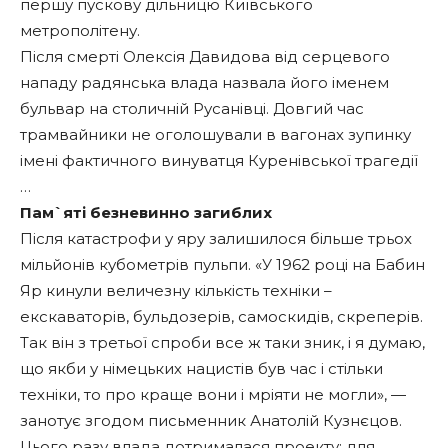
першу пускову дільницю Київського
метрополітену.
Після смерті Олексія Давидова від серцевого
нападу радянська влада назвала його іменем
бульвар на столичній Русанівці. Довгий час
трамвайники не оголошували в вагонах зупинку
імені фактичного винуватця Куренівської трагедії
…
Пам`яті безневинно загиблих
Після катастрофи у яру залишилося більше трьох
мільйонів кубометрів пульпи. «У 1962 році на Бабин
Яр кинули величезну кількість техніки –
екскаваторів, бульдозерів, самоскидів, скреперів.
Так він з третьої спроби все ж таки зник, і я думаю,
що якби у німецьких нацистів був час і стільки
техніки, то про краще вони і мріяти не могли», —
занотує згодом письменник Анатолій Кузнєцов.
Цього разу влада дотрималася проекту: для