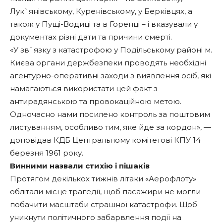
Лук`янівському, Куренівському, у Берківцях, а
також у Пущі-Водиці та в Горенці – і вказували у
документах різні дати та причини смерті.
«У зв`язку з катастрофою у Подільському районі м.
Києва органи держбезпеки проводять необхідні
агентурно-оперативні заходи з виявлення осіб, які
намагаються використати цей факт з
антирадянською та провокаційною метою.
Одночасно нами посилено контроль за поштовим
листуванням, особливо тим, яке йде за кордон», —
доповідав КДБ Центральному комітетові КПУ 14
березня 1961 року.
Винними назвали стихію і пішаків
Протягом декількох тижнів літаки «Аерофлоту»
облітали місце трагедії, щоб пасажири не могли
побачити масштаби страшної катастрофи. Щоб
уникнути політичного забарвлення події на