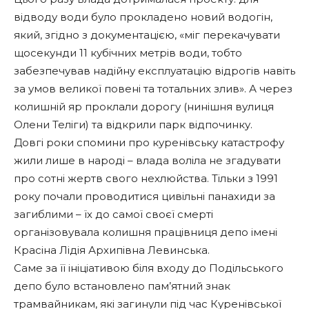
відводу води було прокладено новий водогін,
який, згідно з документацією, «міг перекачувати
щосекунди 11 кубічних метрів води, тобто
забезпечував надійну експлуатацію відрогів навіть
за умов великої повені та тотальних злив». А через
колишній яр проклали дорогу (нинішня вулиця
Олени Теліги) та відкрили парк відпочинку.
Довгі роки спомини про куренівську катастрофу
жили лише в народі – влада воліла не згадувати
про сотні жертв свого нехлюйства. Тільки з 1991
року почали проводитися цивільні панахиди за
загиблими – їх до самої своєї смерті
організовувала колишня працівниця депо імені
Красіна Лідія Архипівна Левинська.
Саме за її ініціативою біля входу до Подільського
депо було встановлено пам’ятний знак
трамвайникам, які загинули під час Куренівської