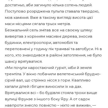
достатньо, аби загинуло кілька сотень людей.
Поступово розріджена пульпа ставала твердою,
мов каміння. Вже в такому вигляді висота цієї
маси місцями сягала трьох метрів.
Безжальний сель змітав все на своєму шляху:
вивертав з корінням масивні дерева, зносив
будинки, електроопори, автомобілі та
переповнені у годину пік трамваї та автобуси. Ні в
кого, хто знаходився в районі затоплення, не було
шансу врятуватися.
«Ми почули наростаючий гуркіт, ніби й земля
тремтіла. У вікно побачили велетенський брудно-
сірий вал, що стрімко нісся з гори. Квапливо
хапали дітей і бігцем виносили їх на дах.
Врятувалися всі – бо будівля стояла трохи вище
вулиці Фрунзе з іншого боку Яру. А от садок
навпроти знесло повністю – ніхто не вижив», —