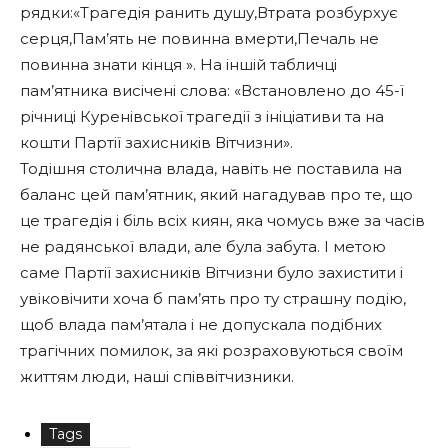
рядки:«Трагедія ранить душу,Втрата розбурхує
серця,Пам’ять не повинна вмерти,Печаль не
повинна знати кінця ». На іншій табличці
пам’ятника висічені слова: «Встановлено до 45-ї
річниці Куренівської трагедії з ініціативи та на
кошти Партії захисників Вітчизни».
Тодішня столична влада, навіть не поставила на
баланс цей пам’ятник, який нагадував про те, що
це трагедія і біль всіх киян, яка чомусь вже за часів
не радянської влади, але була забута. І метою
саме Партії захисників Вітчизни було захистити і
увіковічити хоча б пам’ять про ту страшну подію,
щоб влада пам’ятала і не допускала подібних
трагічних помилок, за які розраховуються своїм
життям люди, наші співвітчизники.
Tags