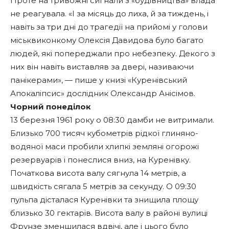
Проте на тривожні сигнали з «будівництва» влада
не реагувала. «І за місяць до лиха, й за тиждень, і
навіть за три дні до трагедії на прийомі у голови
міськвиконкому Олексія Давидова було багато
людей, які попереджали про небезпеку. Декого з
них він навіть виставляв за двері, називаючи
панікерами», — пише у книзі «Куренівський
Апокаліпсис» дослідник Олександр Анісімов.
Чорний понеділок
13 березня 1961 року о 08:30 дамби не витримали.
Близько 700 тисяч кубометрів рідкої глиняно-
водяної маси пробили хлипкі земляні огорожі
резервуарів і понеслися вниз, на Куренівку.
Початкова висота валу сягнула 14 метрів, а
швидкість сягала 5 метрів за секунду. О 09:30
пульпа дісталася Куренівки та знищила площу
близько 30 гектарів. Висота валу в районі вулиці
Фрунзе зменшилася вдвічі, але і цього було