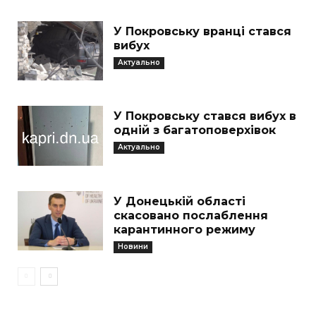
У Покровську вранці стався
вибух
Актуально
У Покровську стався вибух в
одній з багатоповерхівок
Актуально
У Донецькій області
скасовано послаблення
карантинного режиму
Новини