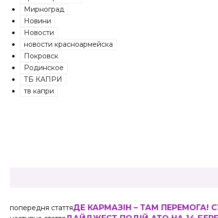
Мирноград
Новини
Новости
новости красноармейска
Покровск
Родинское
ТБ КАПРИ
тв капри
Share
ДЕ КАРМАЗІН – ТАМ ПЕРЕМОГА!
попередня стаття