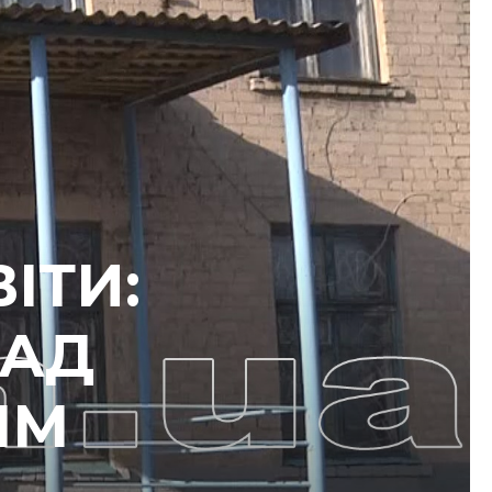
ІТИ:
НАД
ЯМ