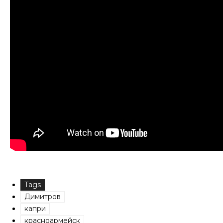
Tags
Димитров
капри
красноармейск