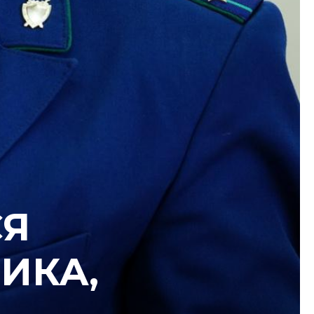
СЯ
ИКА,