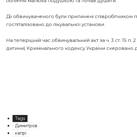
обличчя малюка подушкою та почав душити.
Дії обвинуваченого були припинені співробітником п
госпіталізовано до лікувальної установи.
На теперішній час обвинувальний акт за ч. 3 ст. 15 п. 2
дитини) Кримінального кодексу України скеровано до
Tags
Димитров
капрі