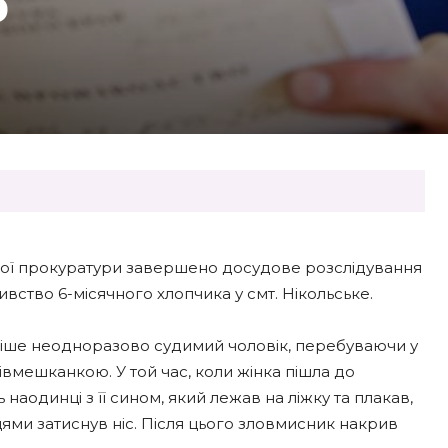
Ь
вої прокуратури завершено досудове розслідування
ство 6-місячного хлопчика у смт. Нікольське.
аніше неодноразово судимий чоловік, перебуваючи у
півмешканкою. У той час, коли жінка пішла до
 наодинці з її сином, який лежав на ліжку та плакав,
цями затиснув ніс. Після цього зловмисник накрив