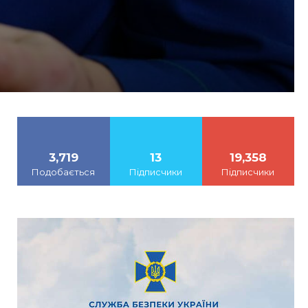
3,719
13
19,358
Подобається
Підписчики
Підписчики