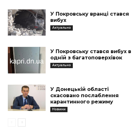
У Покровську вранці стався
вибух
Актуально
У Покровську стався вибух в
одній з багатоповерхівок
Актуально
У Донецькій області
скасовано послаблення
карантинного режиму
Новини