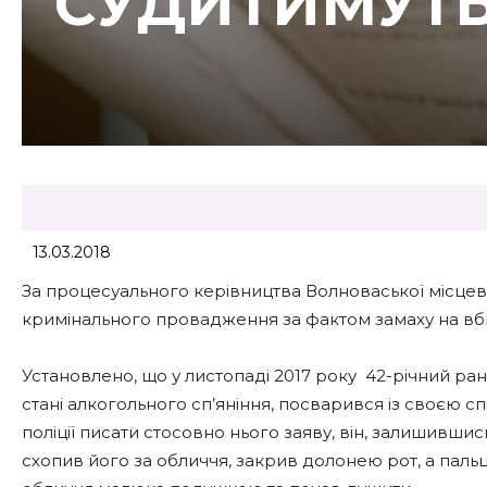
СУДИТИМУТ
13.03.2018
За процесуального керівництва Волноваської місце
кримінального провадження за фактом замаху на вбив
Установлено, що у листопаді 2017 року 42-річний р
стані алкогольного сп’яніння, посварився із своєю с
поліції писати стосовно нього заяву, він, залишившись
схопив його за обличчя, закрив долонею рот, а паль