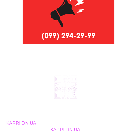
© 2024, ТОВ Телебачення «Капрі», усі права захищені.
Всі права на матеріали, що публікуються, належать
KAPRI.DN.UA
. Використання будь-якої інформації,
розміщеної на сайті
KAPRI.DN.UA
, іншими ЗМІ та
інтернет-ресурсами можливе лише за письмовою